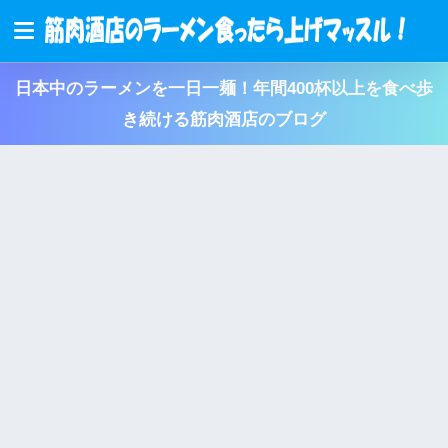
日本中のラーメンを一日一麺！年間400杯以上を食べ歩
き続ける筋肉酒店のブログ