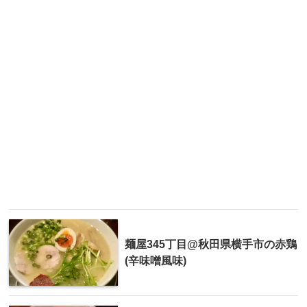
麺屋345丁目@秋田県横手市の赤鶏
(辛味噌風味)