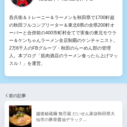
呑兵衛＆トレーニー＆ラーメンを秋田県で1700軒超
の秋田フルコンプリーター＆東北6県の全県200軒オ
ーバーと合併前の400市町村全てで実食の東北モウラ
ー＆ケンちゃんラーメン全店制覇のケンチャニスト。
2万6千人のFBグループ・秋田のらーめん部の管理
人。本ブログ「筋肉酒店のラーメン食ったら上げマッ
スル！」を運営。
前の記事
越後秘蔵麺 無尽蔵 だいせん家@秋田県大
仙市の豚骨醤油デラック…