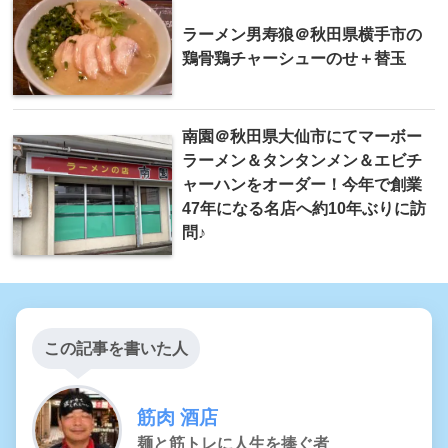
ラーメン男寿狼＠秋田県横手市の
鶏骨鶏チャーシューのせ＋替玉
南園＠秋田県大仙市にてマーボー
ラーメン＆タンタンメン＆エビチ
ャーハンをオーダー！今年で創業
47年になる名店へ約10年ぶりに訪
問♪
この記事を書いた人
筋肉 酒店
麺と筋トレに人生を捧ぐ者