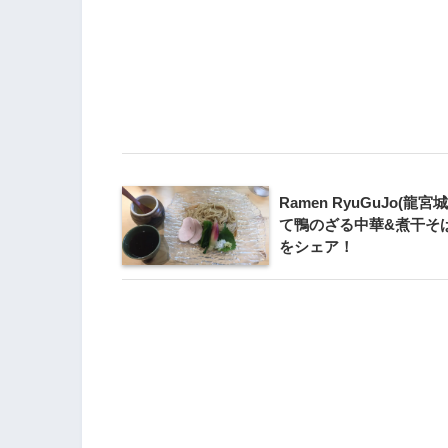
Ramen RyuGuJo(龍宮
て鴨のざる中華&煮干そ
をシェア！