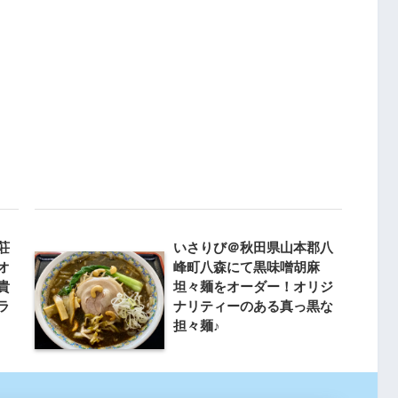
荘
いさりび＠秋田県山本郡八
オ
峰町八森にて黒味噌胡麻
貴
坦々麺をオーダー！オリジ
ラ
ナリティーのある真っ黒な
担々麺♪