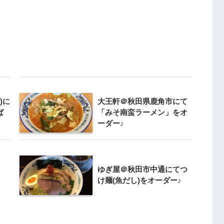
城)に
大王軒＠秋田県鹿角市にて
ば
「みそ南蛮ラーメン」をオ
ーダー♪
ゆぎ屋＠秋田市中通にてつ
け麺(魚だし)をオーダー♪