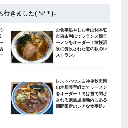
きました( ‘ч‘＊)↓
てシ
お食事処やしお＠由利本荘
餃
市東由利にてフランス鴨ラ
ー
ーメンをオーダー！黄桜温
店
泉に併設された道の駅のレ
ー
ストラン♪
レストハウス白神 ＠秋田県
山本郡藤里町にてラーメン
をオーダー！冬は雪で閉ざ
される素波里園地内にある
期間限定のレアな食事処♪