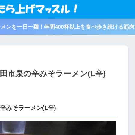
メンを一日一麺！年間400杯以上を食べ歩き続ける筋
田市泉の辛みそラーメン(L辛)
辛みそラーメン(L辛)