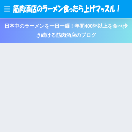
日本中のラーメンを一日一麺！年間400杯以上を食べ歩
き続ける筋肉酒店のブログ