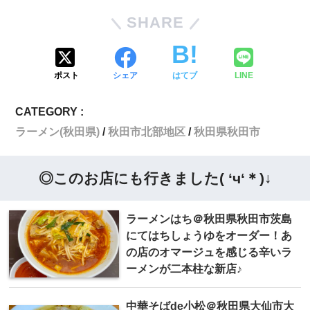
SHARE
ポスト
シェア
はてブ
LINE
CATEGORY :
ラーメン(秋田県)
秋田市北部地区
秋田県秋田市
◎このお店にも行きました( ‘ч‘＊)↓
ラーメンはち＠秋田県秋田市茨島
にてはちしょうゆをオーダー！あ
の店のオマージュを感じる辛いラ
ーメンが二本柱な新店♪
中華そばde小松＠秋田県大仙市大