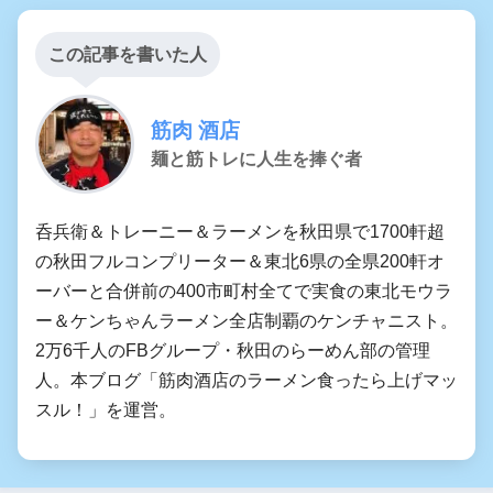
この記事を書いた人
筋肉 酒店
麺と筋トレに人生を捧ぐ者
呑兵衛＆トレーニー＆ラーメンを秋田県で1700軒超
の秋田フルコンプリーター＆東北6県の全県200軒オ
ーバーと合併前の400市町村全てで実食の東北モウラ
ー＆ケンちゃんラーメン全店制覇のケンチャニスト。
2万6千人のFBグループ・秋田のらーめん部の管理
人。本ブログ「筋肉酒店のラーメン食ったら上げマッ
スル！」を運営。