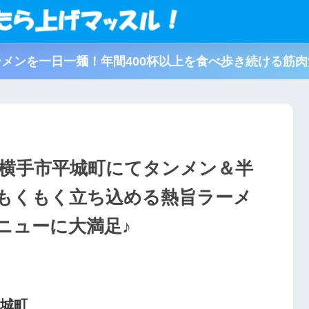
メンを一日一麺！年間400杯以上を食べ歩き続ける筋
県横手市平城町にてタンメン＆半
もくもく立ち込める熱旨ラーメ
ニューに大満足♪
平城町