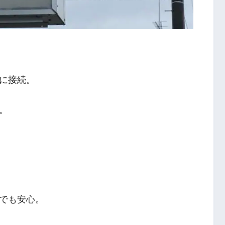
に接続。
。
でも安心。