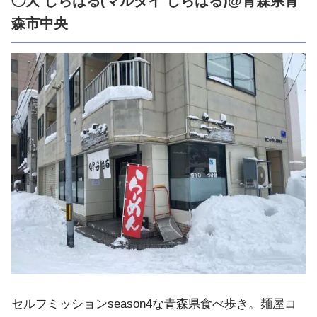
◯大 しらはる(マルダイ しらはる)@青森県青
森市中央
セルフミッションseason4な青森県食べ歩き。麺屋コ