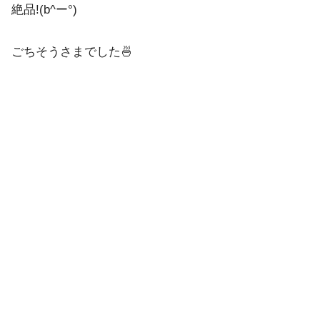
絶品!(b^ー°)
ごちそうさまでした🍜