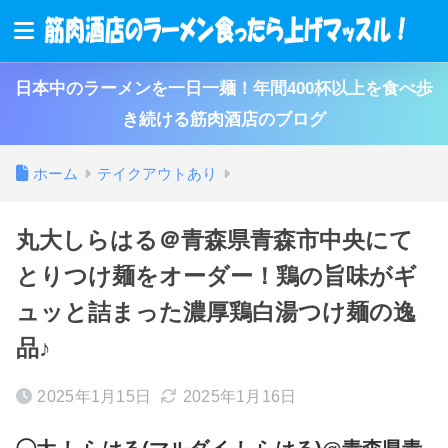
日本中のラーメンを一日一麺！年間400杯以上を食べ歩
き続ける筋肉酒店のブログ
ホーム
テイクアウトあり
丸大しらはる＠青森県青森市中央にて
とりつけ麺をオーダー！鶏の旨味がギ
ュッと詰まった濃厚鶏白湯つけ麺の逸
品♪
2025年1月15日
2025年1月16日