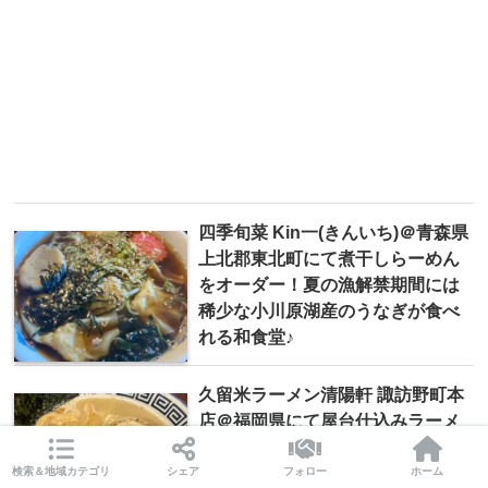
四季旬菜 Kin一(きんいち)＠青森県
上北郡東北町にて煮干しらーめん
をオーダー！夏の漁解禁期間には
稀少な小川原湖産のうなぎが食べ
れる和食堂♪
久留米ラーメン清陽軒 諏訪野町本
店＠福岡県にて屋台仕込みラーメ
ンをオーダー！豚の背脂を揚げて
作ったカリカリの香ばしさが堪ら
検索＆地域カテゴリ
シェア
フォロー
ホーム