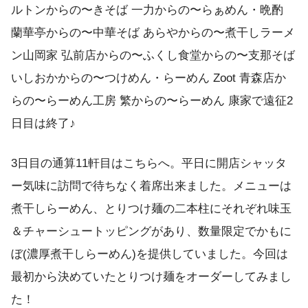
ルトンからの〜きそば 一力からの〜らぁめん・晩酌
蘭華亭からの〜中華そば あらやからの〜煮干しラーメ
ン山岡家 弘前店からの〜ふくし食堂からの〜支那そば
いしおかからの〜つけめん・らーめん Zoot 青森店か
らの〜らーめん工房 繁からの〜らーめん 康家で遠征2
日目は終了♪
3日目の通算11軒目はこちらへ。平日に開店シャッタ
ー気味に訪問で待ちなく着席出来ました。メニューは
煮干しらーめん、とりつけ麺の二本柱にそれぞれ味玉
＆チャーシュートッピングがあり、数量限定でかもに
ぼ(濃厚煮干しらーめん)を提供していました。今回は
最初から決めていたとりつけ麺をオーダーしてみまし
た！