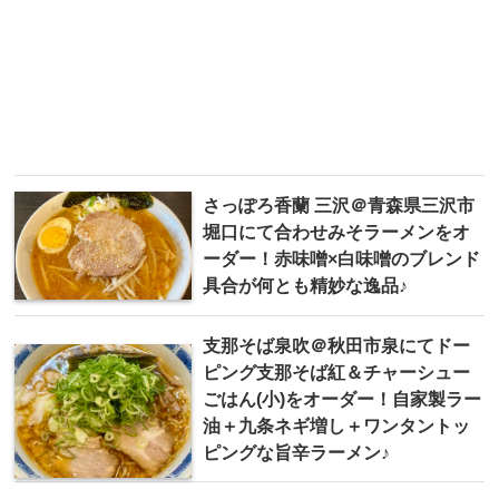
さっぽろ香蘭 三沢＠青森県三沢市
堀口にて合わせみそラーメンをオ
ーダー！赤味噌×白味噌のブレンド
具合が何とも精妙な逸品♪
支那そば泉吹＠秋田市泉にてドー
ピング支那そば紅＆チャーシュー
ごはん(小)をオーダー！自家製ラー
油＋九条ネギ増し＋ワンタントッ
ピングな旨辛ラーメン♪