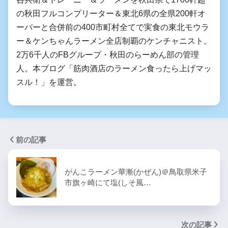
の秋田フルコンプリーター＆東北6県の全県200軒オ
ーバーと合併前の400市町村全てで実食の東北モウラ
ー＆ケンちゃんラーメン全店制覇のケンチャニスト。
2万6千人のFBグループ・秋田のらーめん部の管理
人。本ブログ「筋肉酒店のラーメン食ったら上げマッ
スル！」を運営。
前の記事
がんこラーメン華漸(かぜん)＠鳥取県米子
市旗ヶ崎にて塩(しそ風…
次の記事