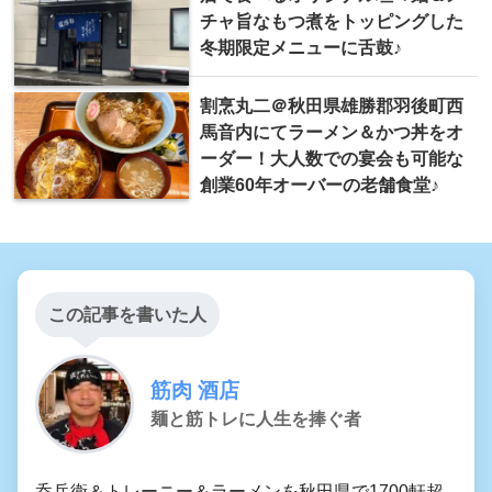
チャ旨なもつ煮をトッピングした
冬期限定メニューに舌鼓♪
割烹丸二＠秋田県雄勝郡羽後町西
馬音内にてラーメン＆かつ丼をオ
ーダー！大人数での宴会も可能な
創業60年オーバーの老舗食堂♪
この記事を書いた人
筋肉 酒店
麺と筋トレに人生を捧ぐ者
呑兵衛＆トレーニー＆ラーメンを秋田県で1700軒超