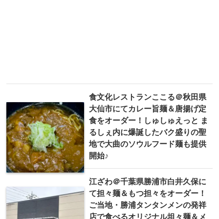
食文化レストランここる＠秋田県
大仙市にてカレー旨麺＆唐揚げ定
食をオーダー！しゅしゅえっと ま
るしぇ内に爆誕したバク盛りの聖
地で大曲のソウルフード麺も提供
開始♪
江ざわ＠千葉県勝浦市白井久保に
て担々麺＆もつ担々をオーダー！
ご当地・勝浦タンタンメンの発祥
店で食べるオリジナル坦々麺＆メ