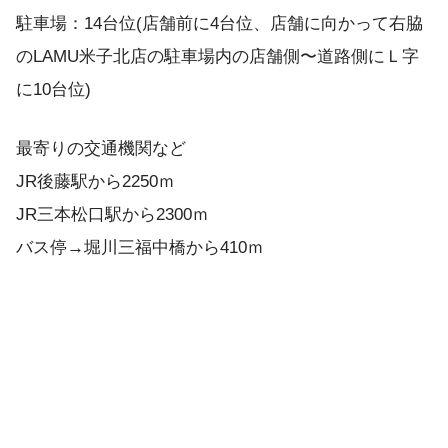
駐車場：14台位(店舗前に4台位、店舗に向かって右脇
のLAMU米子北店の駐車場内の店舗側〜道路側にＬ字
に10台位)
最寄りの交通機関など
JR後藤駅から2250ｍ
JR三本松口駅から2300ｍ
バス停→堀川三福中橋から410ｍ