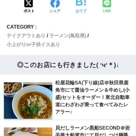
ポスト
シェア
はてブ
LINE
CATEGORY :
テイクアウトあり
ラーメン(鳥取県)
小上がりor子供イスあり
◎このお店にも行きました( ‘ч‘＊)↓
松屋花輪SA(下り線)店＠秋田県鹿
角市にて醤油ラーメン＆牛めし(小
盛)セットをオーダー！東北自動車
道にわざわざ乗って食べてみたレ
アラー♪
貝だしラーメン黒船SECOND＠岩
手県大船渡市にて貝だしつけ麺醤