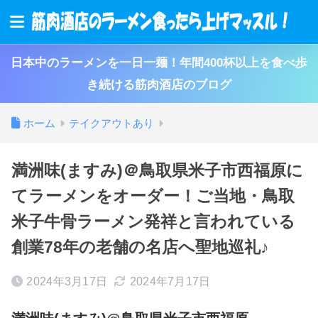
日本中のラーメンを一日一麺！年間400杯以上を食べ歩
き続ける筋肉酒店のブログ
ホーム
テイクアウトあり
満洲味(ますみ)＠鳥取県米子市西福原に
てラーメンをオーダー！ご当地・鳥取
米子牛骨ラーメン発祥と言われている
創業78年の老舗の名店へ聖地巡礼♪
2024年3月17日
2024年7月17日