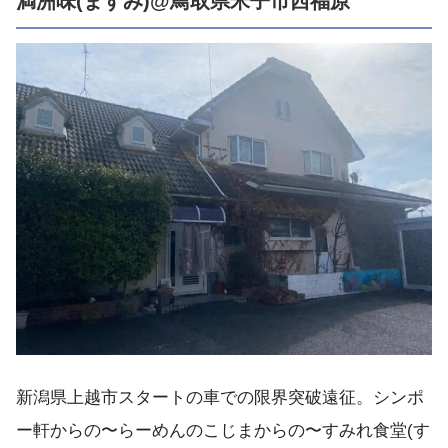
満洲味(ますみ)@鳥取県米子市西福原
新潟県上越市スタートの車での限界突破遠征。シンポ
ー軒からの〜らーめんのこじまからの〜すみれ食堂(す