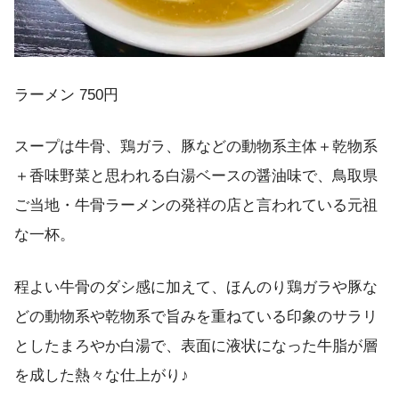
ラーメン 750円
スープは牛骨、鶏ガラ、豚などの動物系主体＋乾物系
＋香味野菜と思われる白湯ベースの醤油味で、鳥取県
ご当地・牛骨ラーメンの発祥の店と言われている元祖
な一杯。
程よい牛骨のダシ感に加えて、ほんのり鶏ガラや豚な
どの動物系や乾物系で旨みを重ねている印象のサラリ
としたまろやか白湯で、表面に液状になった牛脂が層
を成した熱々な仕上がり♪