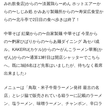
みれ飲食店)からの〜淡麗鶏らーめん ホットエアーか
らの〜しじみ処 かみあり製麺所からの〜寿栄広食堂か
らの〜北斗亭で2日目の食べ歩きは終了！
中華そば 紅蘭からの〜自家製麺 中華そば 今里から
の〜麪家ひばりからの〜らあ麺ダイニング 為セバ成
ル。KAKERU(カケル)からの〜がんこラーメン華漸(か
ぜん)からの〜通算13軒目は開店シャッターでこちら
へ。既に3組6名ほど先客はいましたが、待ちなく着席
出来ました♪
メニューは「鳥取・米子牛骨ラーメン発祥 最古の名
店」とレジ脇で販売されている箱ラーに記載のラーメ
ン、塩ラーメン、味噌ラーメン、チャンポン、辛口ラ