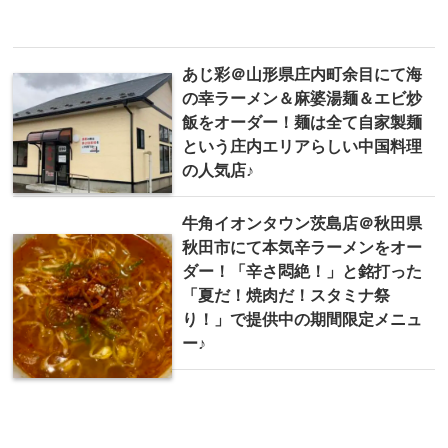
あじ彩＠山形県庄内町余目にて海
の幸ラーメン＆麻婆湯麺＆エビ炒
飯をオーダー！麺は全て自家製麺
という庄内エリアらしい中国料理
の人気店♪
牛角イオンタウン茨島店＠秋田県
秋田市にて本気辛ラーメンをオー
ダー！「辛さ悶絶！」と銘打った
「夏だ！焼肉だ！スタミナ祭
り！」で提供中の期間限定メニュ
ー♪