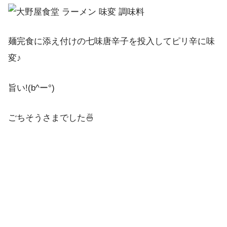
麺完食に添え付けの七味唐辛子を投入してピリ辛に味
変♪
旨い!(b^ー°)
ごちそうさまでした🍜