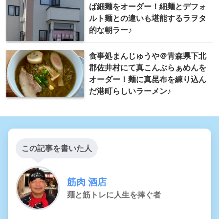
ば細麺をオーダー！細麺とデフォ
ルト麺との違いも堪能するラヲタ
的な朝ラー♪
食事処まんじゅうや＠青森県下北
郡佐井村にて真こんぶらぁめんを
オーダー！麺に真昆布を練り込ん
だ港町らしいラーメン♪
この記事を書いた人
筋肉 酒店
麺と筋トレに人生を捧ぐ者