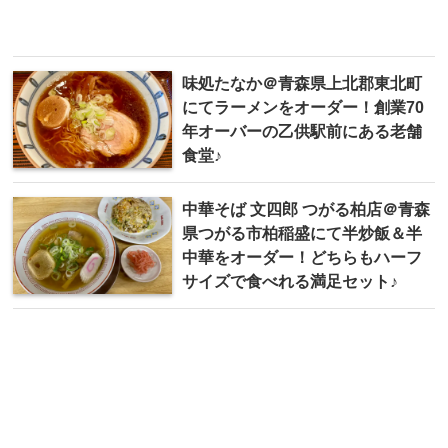
味処たなか＠青森県上北郡東北町
にてラーメンをオーダー！創業70
年オーバーの乙供駅前にある老舗
食堂♪
中華そば 文四郎 つがる柏店＠青森
県つがる市柏稲盛にて半炒飯＆半
中華をオーダー！どちらもハーフ
サイズで食べれる満足セット♪