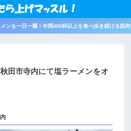
メンを一日一麺！年間400杯以上を食べ歩き続ける筋
＠秋田市寺内にて塩ラーメンをオ
寺内