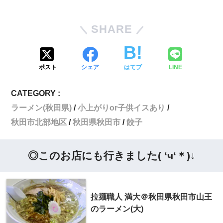
SHARE
ポスト
シェア
はてブ
LINE
CATEGORY :
ラーメン(秋田県)
小上がりor子供イスあり
秋田市北部地区
秋田県秋田市
餃子
◎このお店にも行きました( ‘ч‘＊)↓
拉麺職人 満大＠秋田県秋田市山王
のラーメン(大)