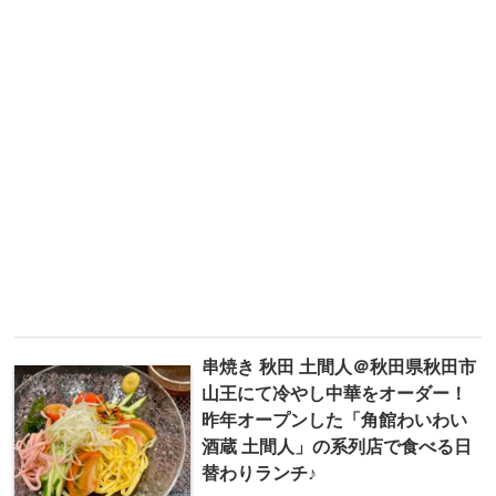
串焼き 秋田 土間人＠秋田県秋田市
山王にて冷やし中華をオーダー！
昨年オープンした「角館わいわい
酒蔵 土間人」の系列店で食べる日
替わりランチ♪