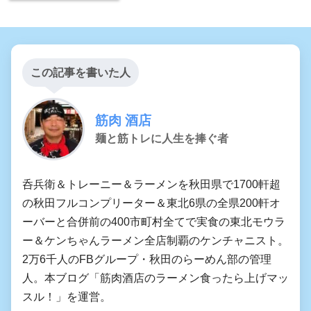
この記事を書いた人
筋肉 酒店
麺と筋トレに人生を捧ぐ者
呑兵衛＆トレーニー＆ラーメンを秋田県で1700軒超
の秋田フルコンプリーター＆東北6県の全県200軒オ
ーバーと合併前の400市町村全てで実食の東北モウラ
ー＆ケンちゃんラーメン全店制覇のケンチャニスト。
2万6千人のFBグループ・秋田のらーめん部の管理
人。本ブログ「筋肉酒店のラーメン食ったら上げマッ
スル！」を運営。