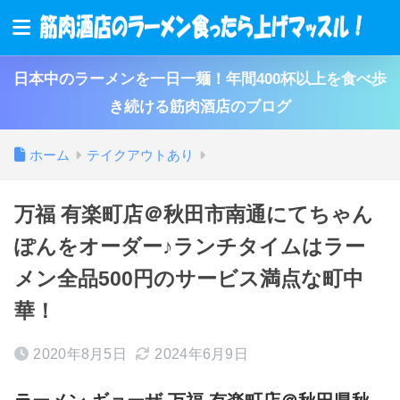
日本中のラーメンを一日一麺！年間400杯以上を食べ歩
き続ける筋肉酒店のブログ
ホーム
テイクアウトあり
万福 有楽町店 ＠秋田市南通にてちゃん
ぽんをオーダー♪ランチタイムはラー
メン全品500円のサービス満点な町中
華！
2020年8月5日
2024年6月9日