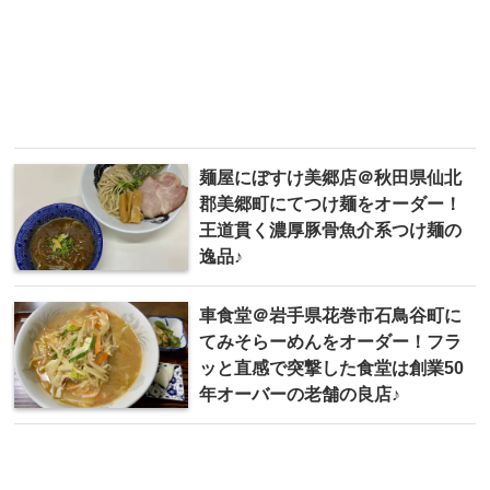
麺屋にぼすけ美郷店＠秋田県仙北
郡美郷町にてつけ麺をオーダー！
王道貫く濃厚豚骨魚介系つけ麺の
逸品♪
車食堂＠岩手県花巻市石鳥谷町に
てみそらーめんをオーダー！フラ
ッと直感で突撃した食堂は創業50
年オーバーの老舗の良店♪