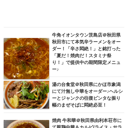
牛角イオンタウン茨島店＠秋田県
秋田市にて本気辛ラーメンをオー
ダー！「辛さ悶絶！」と銘打った
「夏だ！焼肉だ！スタミナ祭
り！」で提供中の期間限定メニュ
ー♪
湯の台食堂＠秋田県にかほ市象潟
にて汁無し中華をオーダー♪ヘルシ
ーとジャンクの往復ビンタな振り
幅のまぜそばに悶絶必至！
焼肉 牛和華＠秋田県由利本荘市に
て親鶏中華＆カルビ(ライス・サラ