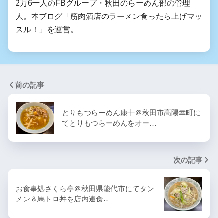
2万6千人のFBグループ・秋田のらーめん部の管理
人。本ブログ「筋肉酒店のラーメン食ったら上げマッ
スル！」を運営。
前の記事
とりもつらーめん康十＠秋田市高陽幸町に
てとりもつらーめんをオー…
次の記事
お食事処さくら亭＠秋田県能代市にてタン
メン＆馬トロ丼を店内連食…