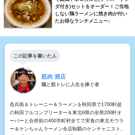
ダ付き)セットをオーダー！ご当地
しない鶏ラーメンに焼き肉が付い
たお得なランチメニュー♪
この記事を書いた人
筋肉 酒店
麺と筋トレに人生を捧ぐ者
呑兵衛＆トレーニー＆ラーメンを秋田県で1700軒超
の秋田フルコンプリーター＆東北6県の全県200軒オ
ーバーと合併前の400市町村全てで実食の東北モウラ
ー＆ケンちゃんラーメン全店制覇のケンチャニスト。