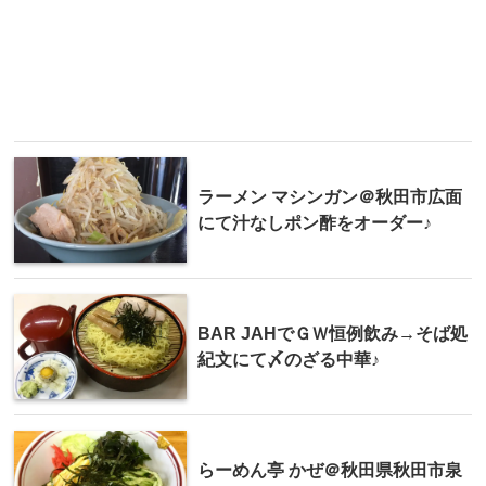
ラーメン マシンガン＠秋田市広面
にて汁なしポン酢をオーダー♪
BAR JAHでＧＷ恒例飲み→そば処
紀文にて〆のざる中華♪
らーめん亭 かぜ＠秋田県秋田市泉