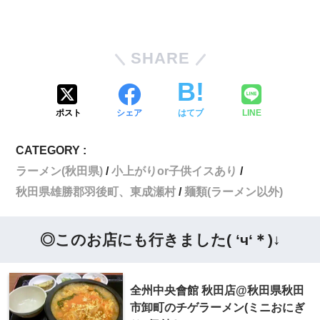
SHARE
ポスト
シェア
はてブ
LINE
CATEGORY :
ラーメン(秋田県)
小上がりor子供イスあり
秋田県雄勝郡羽後町、東成瀬村
麺類(ラーメン以外)
◎このお店にも行きました( ‘ч‘＊)↓
全州中央會館 秋田店@秋田県秋田
市卸町のチゲラーメン(ミニおにぎ