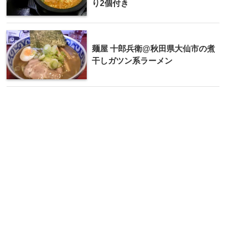
り2個付き
麺屋 十郎兵衛@秋田県大仙市の煮
干しガツン系ラーメン