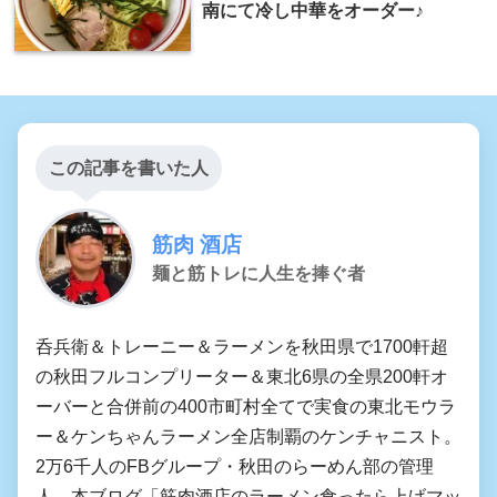
南にて冷し中華をオーダー♪
この記事を書いた人
筋肉 酒店
麺と筋トレに人生を捧ぐ者
呑兵衛＆トレーニー＆ラーメンを秋田県で1700軒超
の秋田フルコンプリーター＆東北6県の全県200軒オ
ーバーと合併前の400市町村全てで実食の東北モウラ
ー＆ケンちゃんラーメン全店制覇のケンチャニスト。
2万6千人のFBグループ・秋田のらーめん部の管理
人。本ブログ「筋肉酒店のラーメン食ったら上げマッ