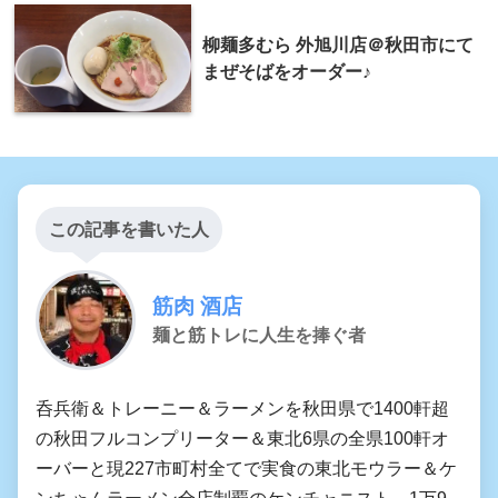
柳麺多むら 外旭川店＠秋田市にて
まぜそばをオーダー♪
この記事を書いた人
筋肉 酒店
麺と筋トレに人生を捧ぐ者
呑兵衛＆トレーニー＆ラーメンを秋田県で1400軒超
の秋田フルコンプリーター＆東北6県の全県100軒オ
ーバーと現227市町村全てで実食の東北モウラー＆ケ
ンちゃんラーメン全店制覇のケンチャニスト。1万9