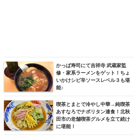
かっぱ寿司にて吉祥寺 武蔵家監
修・家系ラーメンをゲット！ちょ
いかけシビ辛ソースレベル３も堪
能♪
喫茶とまとで冷やし中華→純喫茶
あすなろでナポリタン連食！北秋
田市の老舗喫茶グルメを立て続け
に堪能！