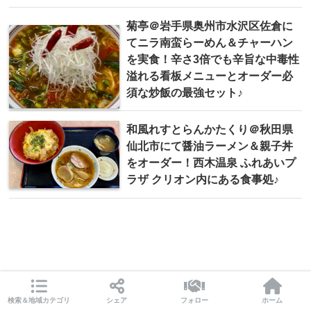
菊亭＠岩手県奥州市水沢区佐倉に
てニラ南蛮らーめん＆チャーハン
を実食！辛さ3倍でも辛旨な中毒性
溢れる看板メニューとオーダー必
須な炒飯の最強セット♪
和風れすとらんかたくり＠秋田県
仙北市にて醤油ラーメン＆親子丼
をオーダー！西木温泉 ふれあいプ
ラザ クリオン内にある食事処♪
検索＆地域カテゴリ
シェア
フォロー
ホーム