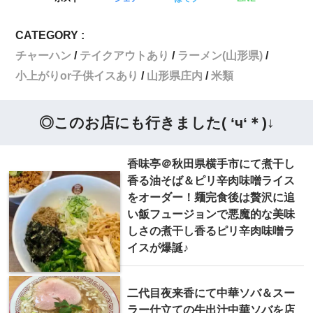
CATEGORY :
チャーハン
テイクアウトあり
ラーメン(山形県)
小上がりor子供イスあり
山形県庄内
米類
◎このお店にも行きました( ‘ч‘＊)↓
香味亭＠秋田県横手市にて煮干し
香る油そば＆ピリ辛肉味噌ライス
をオーダー！麺完食後は贅沢に追
い飯フュージョンで悪魔的な美味
しさの煮干し香るピリ辛肉味噌ラ
イスが爆誕♪
二代目夜来香にて中華ソバ＆スー
ラー仕立ての牛出汁中華ソバを店