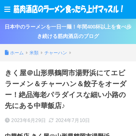
日本中のラーメンを一日一麺！年間400杯以上を食べ歩
き続ける筋肉酒店のブログ
ホーム
米類
チャーハン
きく屋＠山形県鶴岡市湯野浜にてエビ
ラーメン＆チャーハン＆餃子をオーダ
ー！絶品海老パラダイスな細い小路の
先にある中華飯店♪
2023年6月29日
2024年7月10日