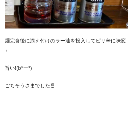
麺完食後に添え付けのラー油を投入してピリ辛に味変
♪
旨い!(b^ー°)
ごちそうさまでした🍜