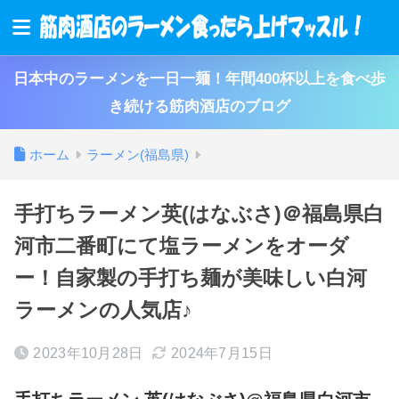
日本中のラーメンを一日一麺！年間400杯以上を食べ歩
き続ける筋肉酒店のブログ
ホーム
ラーメン(福島県)
手打ちラーメン英(はなぶさ)＠福島県白
河市二番町にて塩ラーメンをオーダ
ー！自家製の手打ち麺が美味しい白河
ラーメンの人気店♪
2023年10月28日
2024年7月15日