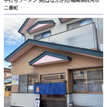
手打ちラーメン 英(はなぶさ)@福島県白河市
二番町