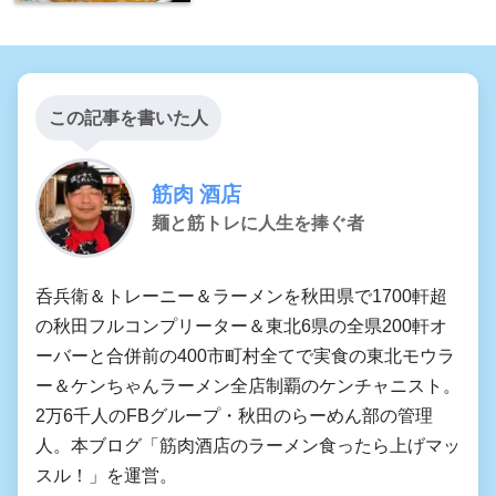
この記事を書いた人
筋肉 酒店
麺と筋トレに人生を捧ぐ者
呑兵衛＆トレーニー＆ラーメンを秋田県で1700軒超
の秋田フルコンプリーター＆東北6県の全県200軒オ
ーバーと合併前の400市町村全てで実食の東北モウラ
ー＆ケンちゃんラーメン全店制覇のケンチャニスト。
2万6千人のFBグループ・秋田のらーめん部の管理
人。本ブログ「筋肉酒店のラーメン食ったら上げマッ
スル！」を運営。