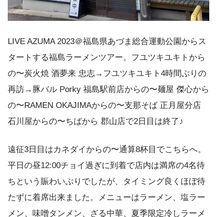
LIVE AZUMA 2023＠福島県あづま総合運動公園からス
タートする福島ラーメンツアー。フユツキユキトから
の〜炭火焼 酒夢来 忠志 →フユツキユキト4時間ぶりの
再訪→豚バル Porky 福島駅前店からの〜麺屋 傑心から
の〜RAMEN OKAJIMAからの〜支那そば 正月屋分店
石川屋からの〜ちばから 郡山店で2日目は終了♪
遠征3日目はカネダイからの〜通算8杯目でこちらへ。
平日の昼12:00チョイ過ぎに到着で店内は満席の4名待
ちという賑わいぶりでしたが、タイミング良くほぼ待
たずに着席出来ました。メニューはラーメン、塩ラー
メン、味噌タンメン、ざる中華、夏季限定冷しラーメ