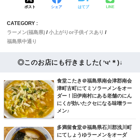
ポスト
シェア
はてブ
LINE
CATEGORY :
ラーメン(福島県)
小上がりor子供イスあり
福島県中通り
◎このお店にも行きました( ‘ч‘＊)↓
食堂こたき＠福島県南会津郡南会
津町古町にてミソラーメンをオー
ダー！旧伊南村にある老舗のにん
にくが効いたクセになる味噌ラー
メン♪
多満留食堂＠福島県石川郡浅川町
にてしょうゆラーメンをオーダ