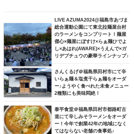
LIVE AZUMA2024@福島市あづま
総合運動公園にて東北拉麺屋台村
のラーメンをコンプリート！麺屋
傑心×麺屋にぼすけ×らぁ麺ひでよ
し×あはれ(AWARE)×うえんで×ガ
リデブチュウの豪華ラインナップ♪
さんくるげ＠福島県田村市にて辛
いらぁ麺＆塩煮干らぁ麺をオーダ
ー♪ようやく食べれた未食メニュー
2種類にも美味悶絶！
泰平食堂＠福島県田村市都路町古
道にて辛しみそラーメンをオーダ
ー！今年で創業42年の地域になく
てはならない老舗の食事処♪