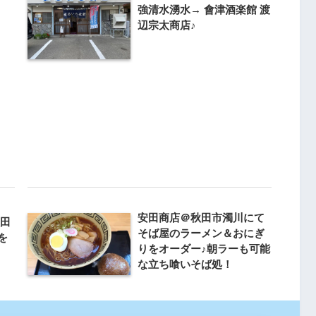
強清水湧水→ 會津酒楽館 渡
辺宗太商店♪
安田商店＠秋田市濁川にて
秋田
そば屋のラーメン＆おにぎ
を
りをオーダー♪朝ラーも可能
な立ち喰いそば処！