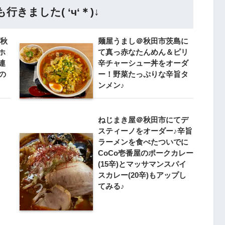
きました( ‘ч‘＊)↓
＠秋
麺屋うまし＠秋田市茨島に
ホ
て真っ赤なたんめん＆ピリ
連
辛チャーシュー丼をオーダ
の
ー！野菜たっぷりな辛旨タ
ンメン♪
ねじまき屋＠秋田市にてデ
スティーノをオーダー♪辛旨
ラーメンを食べたついでに
CoCo壱番屋のポークカレー
(15辛)とマッサマンスパイ
スカレー(20辛)もアップし
てみる♪