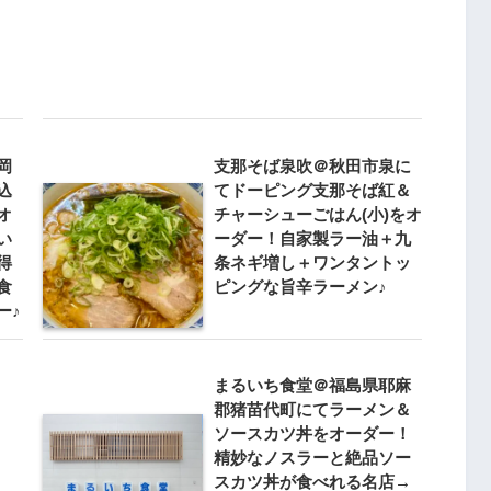
岡
支那そば泉吹＠秋田市泉に
込
てドーピング支那そば紅＆
オ
チャーシューごはん(小)をオ
い
ーダー！自家製ラー油＋九
得
条ネギ増し＋ワンタントッ
食
ピングな旨辛ラーメン♪
ー♪
まるいち食堂＠福島県耶麻
郡猪苗代町にてラーメン＆
ソースカツ丼をオーダー！
精妙なノスラーと絶品ソー
スカツ丼が食べれる名店→