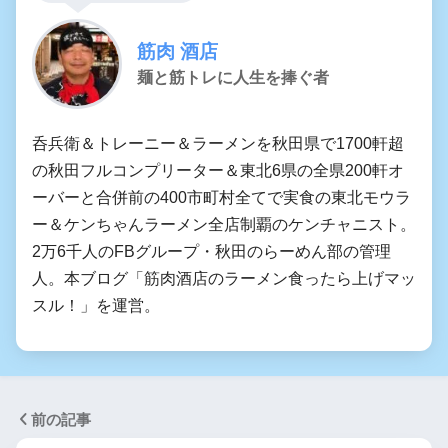
筋肉 酒店
麺と筋トレに人生を捧ぐ者
呑兵衛＆トレーニー＆ラーメンを秋田県で1700軒超
の秋田フルコンプリーター＆東北6県の全県200軒オ
ーバーと合併前の400市町村全てで実食の東北モウラ
ー＆ケンちゃんラーメン全店制覇のケンチャニスト。
2万6千人のFBグループ・秋田のらーめん部の管理
人。本ブログ「筋肉酒店のラーメン食ったら上げマッ
スル！」を運営。
前の記事