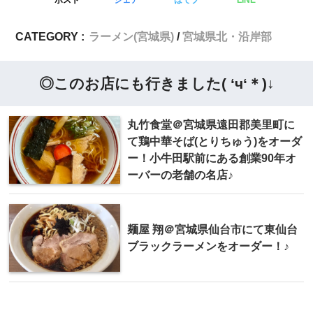
ポスト
シェア
はてブ
LINE
CATEGORY :
ラーメン(宮城県)
宮城県北・沿岸部
◎このお店にも行きました( ‘ч‘＊)↓
丸竹食堂＠宮城県遠田郡美里町に
て鶏中華そば(とりちゅう)をオーダ
ー！小牛田駅前にある創業90年オ
ーバーの老舗の名店♪
麺屋 翔＠宮城県仙台市にて東仙台
ブラックラーメンをオーダー！♪