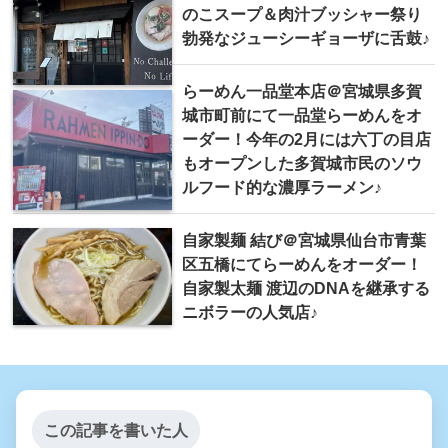
のこスープ＆肉汁ブッシャー祭り
勃発なジューシーギョーザに舌鼓♪
らーめん一品堂本店＠宮城県多賀
城市町前にて一品堂らーめんをオ
ーダー！今年の2月には六丁の目店
もオープンした多賀城市民のソウ
ルフード的な濃厚ラーメン♪
自家製麺 結び＠宮城県仙台市青葉
区五橋にてらーめんをオーダー！
自家製太麺 渡辺のDNAを継承する
ニボラーの人気店♪
この記事を書いた人