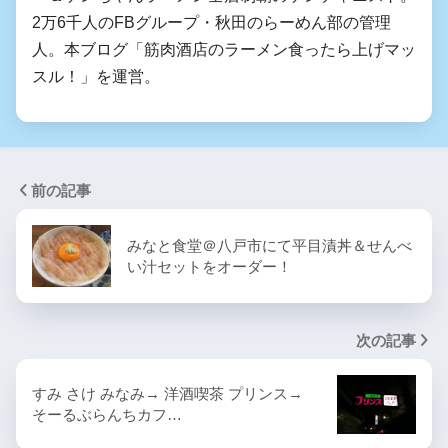
2万6千人のFBグループ・秋田のらーめん部の管理
人。本ブログ「筋肉酒店のラーメン食ったら上げマッ
スル！」を運営。
前の記事
みなと食堂＠八戸市にて平目漬丼＆せんべ
い汁セットをオーダー！
次の記事
すみ さけ みなみ→ 洋酒喫茶 プリンス→
そーるぶらんちカフ…