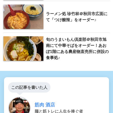
ラーメン処 珍竹林＠秋田市広面に
て「つけ酸辣」をオーダー♪
旬のうまいもん倶楽部＠秋田市旭
南にて中華そばをオーダー！あお
ぽ1階にある農産物直売所に併設の
食事処♪
この記事を書いた人
筋肉 酒店
麺と筋トレに人生を捧ぐ者