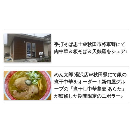
手打そば忠士＠秋田市将軍野にて
肉中華＆板そば＆天麩羅をシェア♪
めん太郎 湯沢店＠秋田県にて銀の
煮干中華をオーダー！新旬屋グル
ープの「煮干し中華蕎麦 あらた」
が監修した期間限定のニボラー♪