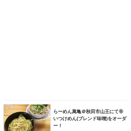
らーめん萬亀＠秋田市山王にて辛
いつけめん(ブレンド味噌)をオーダ
ー！