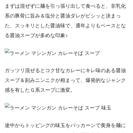
まずは混ぜずに麺を引っ張り出して食べると、非乳化
系の豚骨に旨み＆塩分と醤油ダレがビシッと決まっ
た、スッキリとした醤油味で、通年よりもベースとな
る醤油スープが多めな印象♪
ガッツリ混ぜるとコク甘なカレーにキレ味のある醤油
スープ＆刻みニンニクが相まって、爆発的なジャンク
感を有したＧ系スープに激変。
途中からトッピングの味玉をパッカーンで黄身を麺に