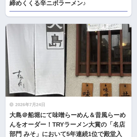
締めくくる辛ニボラーメン♪
2026年7月24日
大島＠船堀にて味噌らーめん＆昔風らーめ
んをオーダー！TRYラーメン大賞の「名店
部門 みそ」において5年連続1位で殿堂入