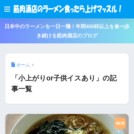
日本中のラーメンを一日一麺！年間400杯以上を食べ歩
き続ける筋肉酒店のブログ
ホーム
「小上がりor子供イスあり」の記
事一覧
NEW