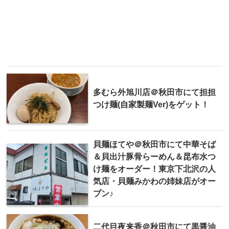
多むら外旭川店＠秋田市にて担担
つけ麺(自家製麺Ver)をゲット！
貝麺ほてや＠秋田市にて中華そば
＆貝出汁豚骨らーめん＆昆布水つ
け麺をオーダー！東京下北沢の人
気店・貝麺みかわの姉妹店がオー
プン♪
二代目夜来香＠秋田市にて黒醤油