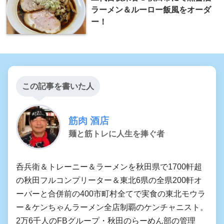
ラーメン＆ルーロー飯風をオーダ
ー！
この記事を書いた人
筋肉 酒店
麺と筋トレに人生を捧ぐ者
呑兵衛＆トレーニー＆ラーメンを秋田県で1700軒超
の秋田フルコンプリーター＆東北6県の全県200軒オ
ーバーと合併前の400市町村全てで実食の東北モウラ
ー＆ケンちゃんラーメン全店制覇のケンチャニスト。
2万6千人のFBグループ・秋田のらーめん部の管理