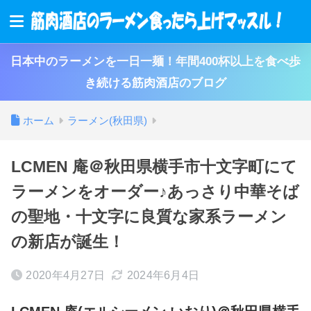
日本中のラーメンを一日一麺！年間400杯以上を食べ歩
き続ける筋肉酒店のブログ
ホーム
ラーメン(秋田県)
LCMEN 庵＠秋田県横手市十文字町にて
ラーメンをオーダー♪あっさり中華そば
の聖地・十文字に良質な家系ラーメン
の新店が誕生！
2020年4月27日
2024年6月4日