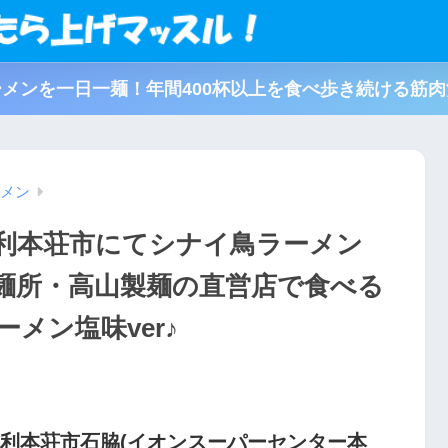
メンを一日一麺！年間400杯以上を食べ歩き続ける筋
メン
利本荘市にてシナイ鳥ラーメン
麺所・高山製麺の直営店で食べる
メン塩味ver♪
由利本荘市石脇(イオンスーパーセンター本