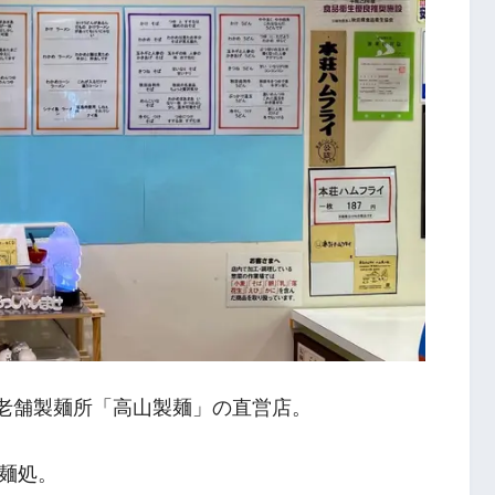
の老舗製麺所「高山製麺」の直営店。
麺処。