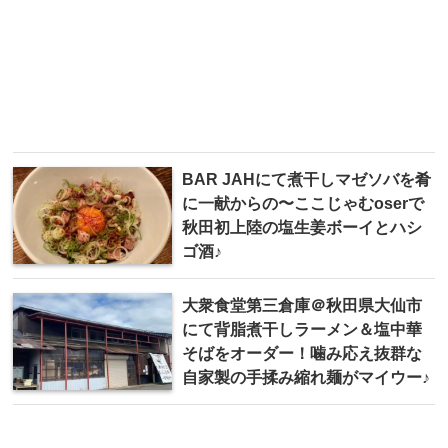
BAR JAHにて煮干しマゼソバを肴
に一献からの〜ここじゃむoserで
秋田初上陸の塩生姜ボーイとハシ
ゴ酒♪
大衆食堂第三倉庫＠秋田県大仙市
にて背脂煮干しラーメン＆塩中華
そばをオーダー！噛み応え抜群な
自家製の手揉み縮れ麺がマイウー♪