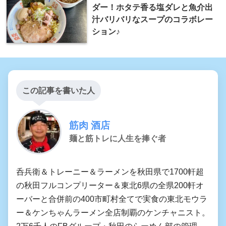
ダー！ホタテ香る塩ダレと魚介出
汁バリバリなスープのコラボレー
ション♪
この記事を書いた人
筋肉 酒店
麺と筋トレに人生を捧ぐ者
呑兵衛＆トレーニー＆ラーメンを秋田県で1700軒超
の秋田フルコンプリーター＆東北6県の全県200軒オ
ーバーと合併前の400市町村全てで実食の東北モウラ
ー＆ケンちゃんラーメン全店制覇のケンチャニスト。
2万6千人のFBグループ・秋田のらーめん部の管理