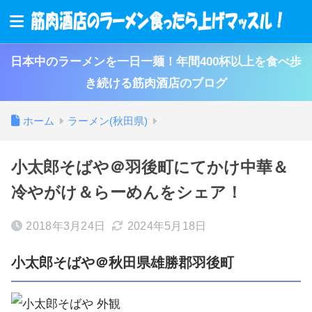
日本中のラーメンを一日一麺！年間400杯以上を食べ歩
き続ける筋肉酒店のブログ
ホーム
ラーメン(秋田県)
小太郎そばや＠羽後町にてかけ中華＆
冷やがけ＆らーめんをシェア！
2018年3月24日
2024年5月18日
小太郎そばや＠秋田県雄勝郡羽後町