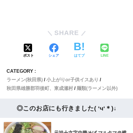
SHARE
ポスト
シェア
はてブ
LINE
CATEGORY :
ラーメン(秋田県)
小上がりor子供イスあり
秋田県雄勝郡羽後町、東成瀬村
麺類(ラーメン以外)
◎このお店にも行きました( ‘ч‘＊)↓
元祖十文字中華そば マルタマ＠横