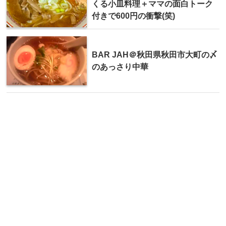
くる小皿料理＋ママの面白トーク
付きで600円の衝撃(笑)
BAR JAH＠秋田県秋田市大町の〆
のあっさり中華