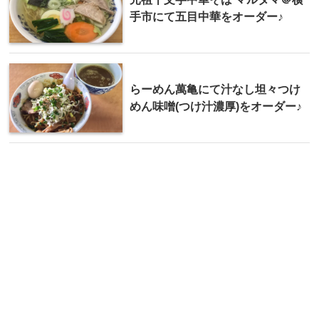
手市にて五目中華をオーダー♪
らーめん萬亀にて汁なし坦々つけ
めん味噌(つけ汁濃厚)をオーダー♪