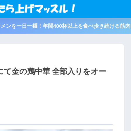
メンを一日一麺！年間400杯以上を食べ歩き続ける筋
にて金の鶏中華 全部入りをオー