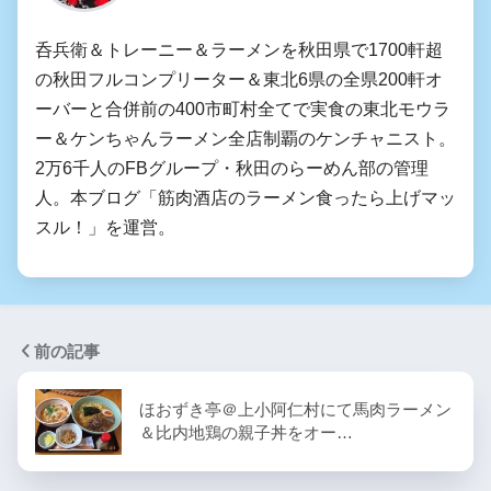
呑兵衛＆トレーニー＆ラーメンを秋田県で1700軒超
の秋田フルコンプリーター＆東北6県の全県200軒オ
ーバーと合併前の400市町村全てで実食の東北モウラ
ー＆ケンちゃんラーメン全店制覇のケンチャニスト。
2万6千人のFBグループ・秋田のらーめん部の管理
人。本ブログ「筋肉酒店のラーメン食ったら上げマッ
スル！」を運営。
前の記事
ほおずき亭＠上小阿仁村にて馬肉ラーメン
＆比内地鶏の親子丼をオー…