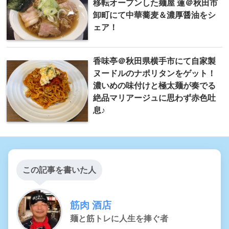
移転オープンした麺屋 蓮＠秋田市
卸町にて中華蕎麦＆濃厚醤油をシ
ェア！
香味亭＠秋田県横手市にて自家製
ヌードルのナポリタンをゲット！
濃いめの味付けと極太麺が奏でる
絶品マリアージュに思わず赤色吐
息♪
この記事を書いた人
筋肉 酒店
麺と筋トレに人生を捧ぐ者