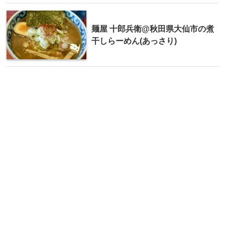
麺屋 十郎兵衛@秋田県大仙市の煮
干しらーめん(あっさり)