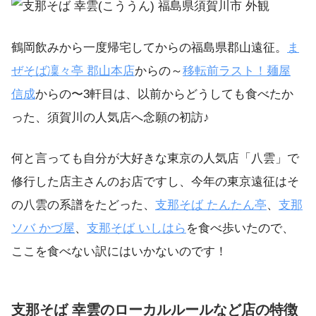
鶴岡飲みから一度帰宅してからの福島県郡山遠征。
ま
ぜそば凜々亭
郡山本店
からの～
移転前ラスト！麺屋
信成
からの〜3軒目は、以前からどうしても食べたか
った、須賀川の人気店へ念願の初訪♪
何と言っても自分が大好きな東京の人気店「八雲」で
修行した店主さんのお店ですし、今年の東京遠征はそ
の八雲の系譜をたどった、
支那そば
たんたん亭
、
支那
ソバ
かづ屋
、
支那そば
いしはら
を食べ歩いたので、
ここを食べない訳にはいかないのです！
支那そば 幸雲のローカルルールなど店の特徴