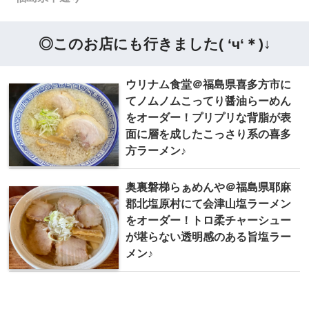
◎このお店にも行きました( ‘ч‘＊)↓
ウリナム食堂＠福島県喜多方市に
てノムノムこってり醤油らーめん
をオーダー！プリプリな背脂が表
面に層を成したこっさり系の喜多
方ラーメン♪
奥裏磐梯らぁめんや＠福島県耶麻
郡北塩原村にて会津山塩ラーメン
をオーダー！トロ柔チャーシュー
が堪らない透明感のある旨塩ラー
メン♪