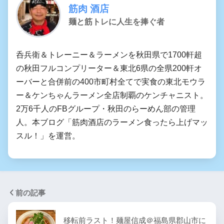
筋肉 酒店
麺と筋トレに人生を捧ぐ者
呑兵衛＆トレーニー＆ラーメンを秋田県で1700軒超
の秋田フルコンプリーター＆東北6県の全県200軒オ
ーバーと合併前の400市町村全てで実食の東北モウラ
ー＆ケンちゃんラーメン全店制覇のケンチャニスト。
2万6千人のFBグループ・秋田のらーめん部の管理
人。本ブログ「筋肉酒店のラーメン食ったら上げマッ
スル！」を運営。
前の記事
移転前ラスト！麺屋信成＠福島県郡山市に