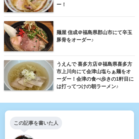
ー！
麺屋 信成＠福島県郡山市にて辛玉
豚骨をオーダー♪
うえんで 喜多方店＠福島県喜多方
市上川向にて会津山塩らぁ麺をオ
ーダー！会津の食べ歩きの1軒目に
は打ってつけの朝ラーメン♪
この記事を書いた人