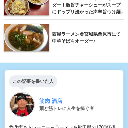
ダー！激旨チャーシューがスープ
にドップリ浸かった痺辛旨つけ麺♪
西屋ラーメン＠宮城県栗原市にて
中華そばをオーダー♪
この記事を書いた人
筋肉 酒店
麺と筋トレに人生を捧ぐ者
呑兵衛＆トレーニー＆ラーメンを秋田県で1700軒超