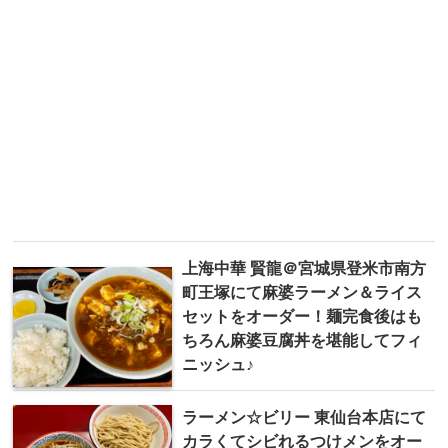
上海中華 賢龍＠宮城県登米市南方
町王塚にて麻婆ラーメン＆ライス
セットをオーダー！麺完食後はも
ちろん麻婆豆腐丼を堪能してフィ
ニッシュ♪
ラーメン☆ビリー 東仙台本店にて
カラくてシビれるつけメンをオー