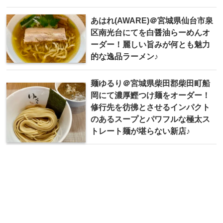
あはれ(AWARE)＠宮城県仙台市泉
区南光台にてを白醤油らーめんオ
ーダー！麗しい旨みが何とも魅力
的な逸品ラーメン♪
麺ゆるり＠宮城県柴田郡柴田町船
岡にて濃厚鰹つけ麺をオーダー！
修行先を彷彿とさせるインパクト
のあるスープとパワフルな極太ス
トレート麺が堪らない新店♪