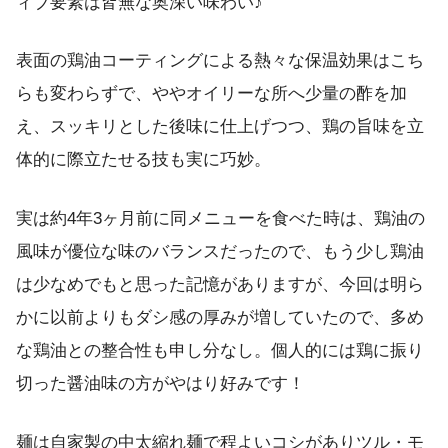
ィブ要素は皆無な奥深い味わい♪
表面の鶏油コーティングによる熱々な保温効果はこち
らも変わらずで、ややオイリーな所へ少量の酢を加
え、スッキリとした後味に仕上げつつ、鶏の旨味を立
体的に際立たせる技も実に巧妙。
実は約4年3ヶ月前に同メニューを食べた時は、鶏油の
風味が優位な味のバランスだったので、もう少し鶏油
は少なめでもと思った記憶がありますが、今回は明ら
かに以前よりもダシ感の厚みが増していたので、多め
な鶏油との整合性も申し分なし。個人的には鶏に振り
切った醤油味の方がやはり好みです！
麺は自家製の中太縮れ麺で程よいコシがありツル・モ