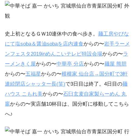
史上初となるＧＷ10連休中の食べ歩き。
麺工房やびな
にて塩
soba
＆醤油
soba
を店内連食
からの〜
岩手ラーメ
ンフェスタ
2019in
めんこいテレビ特設会場
からの〜
ラ
ーメンきく屋
からの〜
中華亭
分店
からの〜
麺屋
熊胆
からの〜
五福星
からの〜
横横家
仙台店
→
国分町で
3
軒
連続閉店シャッター長
(
笑
)
で3日目は終了。4日目の
麺
ハウス
こもれ美
からの〜
石臼玄麦自家製らーめん
丸
竈
からの〜実店舗10杯目は、国分町に移動してこちら
へ♪