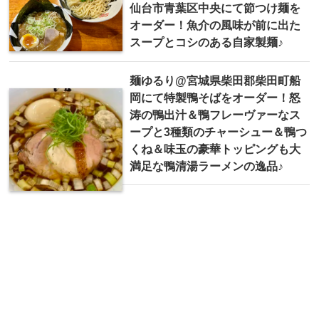
仙台市青葉区中央にて節つけ麺を
オーダー！魚介の風味が前に出た
スープとコシのある自家製麺♪
麺ゆるり@宮城県柴田郡柴田町船
岡にて特製鴨そばをオーダー！怒
涛の鴨出汁＆鴨フレーヴァーなス
ープと3種類のチャーシュー＆鴨つ
くね＆味玉の豪華トッピングも大
満足な鴨清湯ラーメンの逸品♪