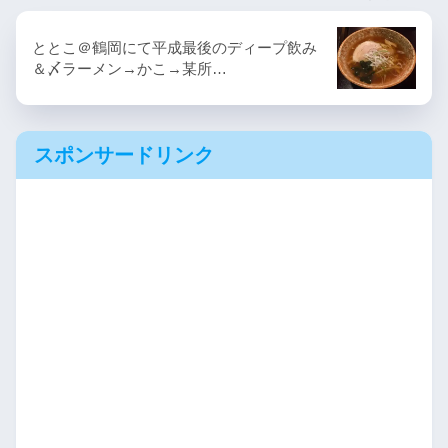
ととこ＠鶴岡にて平成最後のディープ飲み
＆〆ラーメン→かこ→某所…
スポンサードリンク