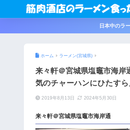
日本中のラー
ホーム
ラーメン(宮城県)
来々軒＠宮城県塩竈市海岸
気のチャーハンにひたすら片
2019年8月13日
2024年5月30日
来々軒＠宮城県塩竈市海岸通