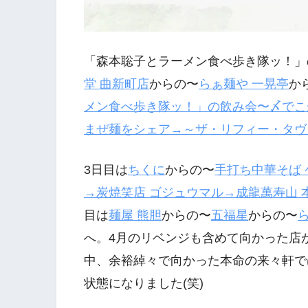
「森本聡子とラーメン食べ歩き隊ッ！」
堂
曲新町店
からの〜
らぁ麺や
一晃亭
か
メン食べ歩き隊ッ！」の飲み会〜〆でこ
まぜ麺をシェア
→
～ザ・リフィー・タヴ
3日目は
ちくに
からの〜
手打ち中華そば
→
炭焼笑店
ゴジュウマル
→
成龍萬寿山
目は
麺屋
熊胆
からの〜
五福星
からの〜
へ。4月のリベンジも含めて向かった店
中、余裕綽々で向かった本命の来々軒で
状態になりました(笑)