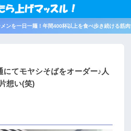
メンを一日一麺！年間400杯以上を食べ歩き続ける筋
通にてモヤシそばをオーダー♪人
想い(笑)