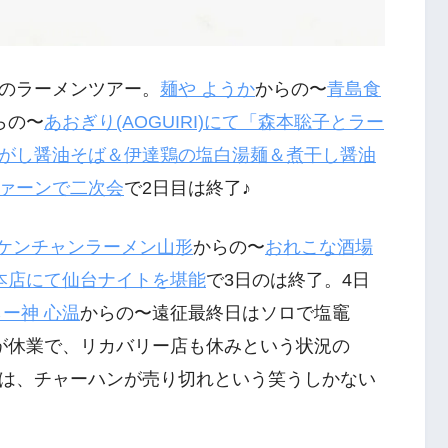
のラーメンツアー。
麺や
ようか
からの〜
青島食
らの〜
あおぎり
(AOGUIRI)
にて「森本聡子とラー
がし醤油そば＆伊達鶏の塩白湯麺＆煮干し醤油
ァーンで二次会
で2日目は終了♪
ケンチャンラーメン山形
からの〜
おれこな酒場
本店にて仙台ナイトを堪能
で3日のは終了。4日
らー神
心温
からの〜遠征最終日はソロで塩竈
が休業で、リカバリー店も休みという状況の
は、チャーハンが売り切れという笑うしかない