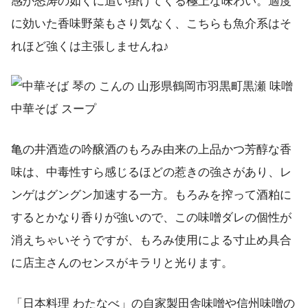
感が怒涛の如くに追い掛けてくる極上な味わい。適度
に効いた香味野菜もさり気なく、こちらも魚介系はそ
れほど強くは主張しませんね♪
亀の井酒造の吟醸酒のもろみ由来の上品かつ芳醇な香
味は、中毒性すら感じるほどの惹きの強さがあり、レ
ンゲはグングン加速する一方。もろみを搾って酒粕に
するとかなり香りが強いので、この味噌ダレの個性が
消えちゃいそうですが、もろみ使用による寸止め具合
に店主さんのセンスがキラリと光ります。
「日本料理 わたなべ」の自家製田舎味噌や信州味噌の