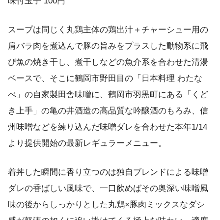
味付玉子 100円
スープは同じく丸鶏主体の鶏出汁＋チャーシュー用の
肩バラ肉を煮込んで豚の旨みをプラスした動物系に飛
び魚の焼き干し、煮干しなどの魚介系を合わせた清湯
ベースで、そこに鶴岡市野田目の「日本料理 わたな
べ」の自家製田舎味噌に、鶴岡市羽黒町にある「くど
き上手」の亀の井酒造の高品質な吟醸酒のもろみ、信
州味噌などを練り込んだ味噌ダレを合わせた本年1/14
より提供開始の最新レギュラーメニュー。
着丼した瞬間に香り立つのは独自ブレンドによる味噌
ダレの香ばしい風味で、一口飲めばその奥深い味噌風
味の後からしっかりとした丸鶏×豚肉ミックスなダシ