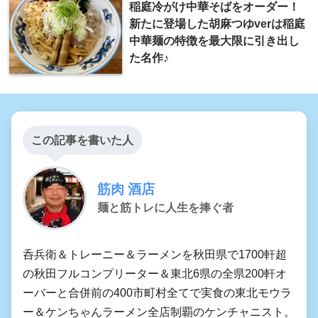
稲庭冷がけ中華そばをオーダー！
新たに登場した胡麻つゆverは稲庭
中華麺の特徴を最大限に引き出し
た名作♪
この記事を書いた人
筋肉 酒店
麺と筋トレに人生を捧ぐ者
呑兵衛＆トレーニー＆ラーメンを秋田県で1700軒超
の秋田フルコンプリーター＆東北6県の全県200軒オ
ーバーと合併前の400市町村全てで実食の東北モウラ
ー＆ケンちゃんラーメン全店制覇のケンチャニスト。