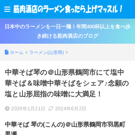
日本中のラーメンを一日一麺！年間400杯以上を食べ歩
き続ける筋肉酒店のブログ
ホーム
ラーメン(山形県)
中華そば琴の＠山形県鶴岡市にて塩中
華そば＆味噌中華そばをシェア♪念願の
塩と山形屈指の味噌に大満足！
2020年1月21日
2024年6月2日
中華そば 琴の(こんの)＠山形県鶴岡市羽黒町
黒瀬