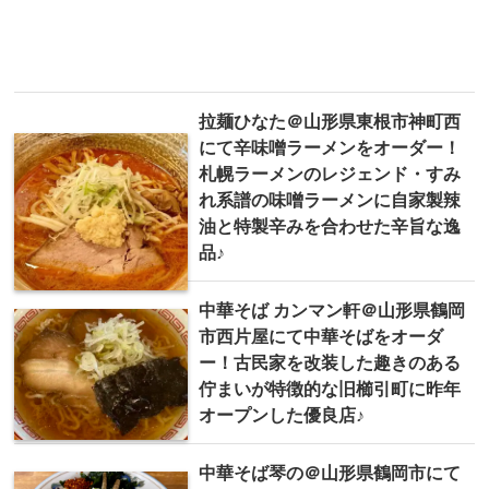
拉麺ひなた＠山形県東根市神町西
にて辛味噌ラーメンをオーダー！
札幌ラーメンのレジェンド・すみ
れ系譜の味噌ラーメンに自家製辣
油と特製辛みを合わせた辛旨な逸
品♪
中華そば カンマン軒＠山形県鶴岡
市西片屋にて中華そばをオーダ
ー！古民家を改装した趣きのある
佇まいが特徴的な旧櫛引町に昨年
オープンした優良店♪
中華そば 琴の＠山形県鶴岡市にて