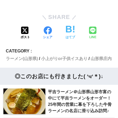
SHARE
ポスト
シェア
はてブ
LINE
CATEGORY :
ラーメン(山形県)
小上がりor子供イスあり
山形県庄内
◎このお店にも行きました( ‘ч‘＊)↓
平吉ラーメン＠山形県山形市富の
中にて平吉ラーメンをオーダー！
25年間の営業に幕を下ろした牛骨
ラーメンの名店に滑り込み訪問♪