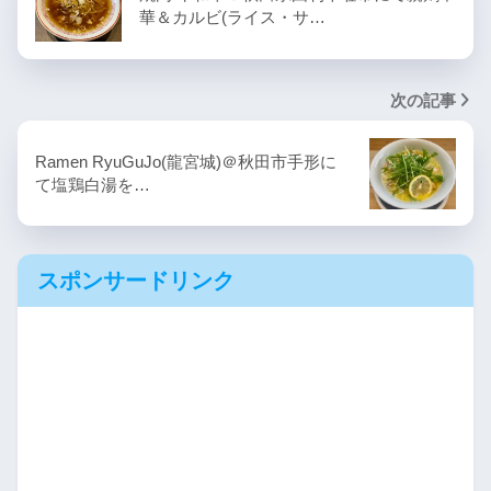
華＆カルビ(ライス・サ…
次の記事
Ramen RyuGuJo(龍宮城)＠秋田市手形に
て塩鶏白湯を…
スポンサードリンク