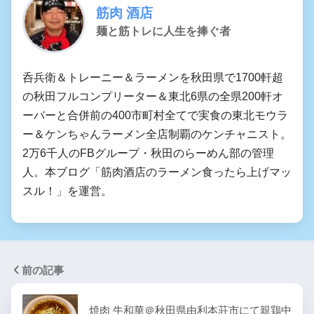
筋肉 酒店
麺と筋トレに人生を捧ぐ者
呑兵衛＆トレーニー＆ラーメンを秋田県で1700軒超
の秋田フルコンプリーター＆東北6県の全県200軒オ
ーバーと合併前の400市町村全てで実食の東北モウラ
ー＆ケンちゃんラーメン全店制覇のケンチャニスト。
2万6千人のFBグループ・秋田のらーめん部の管理
人。本ブログ「筋肉酒店のラーメン食ったら上げマッ
スル！」を運営。
前の記事
焼肉 牛和華＠秋田県由利本荘市にて親鶏中