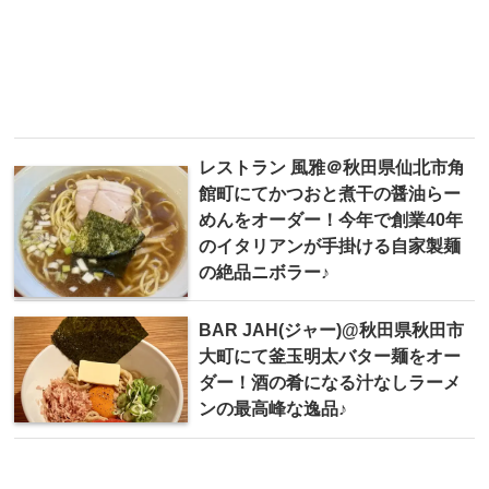
レストラン 風雅＠秋田県仙北市角
館町にてかつおと煮干の醤油らー
めんをオーダー！今年で創業40年
のイタリアンが手掛ける自家製麺
の絶品ニボラー♪
BAR JAH(ジャー)@秋田県秋田市
大町にて釜玉明太バター麺をオー
ダー！酒の肴になる汁なしラーメ
ンの最高峰な逸品♪