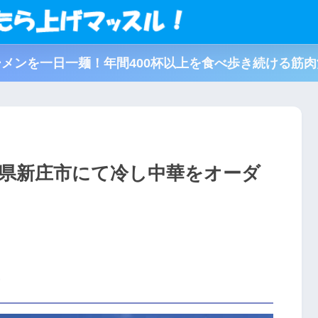
メンを一日一麺！年間400杯以上を食べ歩き続ける筋
形県新庄市にて冷し中華をオーダ