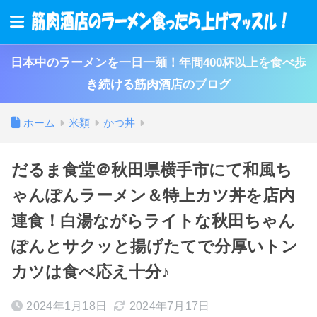
日本中のラーメンを一日一麺！年間400杯以上を食べ歩
き続ける筋肉酒店のブログ
ホーム
米類
かつ丼
だるま食堂＠秋田県横手市にて和風ち
ゃんぽんラーメン＆特上カツ丼を店内
連食！白湯ながらライトな秋田ちゃん
ぽんとサクッと揚げたてで分厚いトン
カツは食べ応え十分♪
2024年1月18日
2024年7月17日