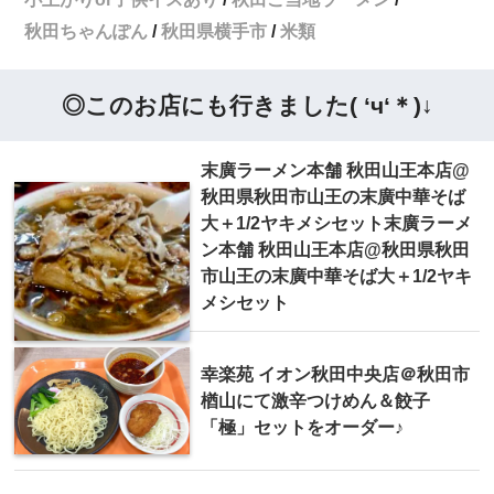
秋田ちゃんぽん
秋田県横手市
米類
◎このお店にも行きました( ‘ч‘＊)↓
末廣ラーメン本舗 秋田山王本店@
秋田県秋田市山王の末廣中華そば
大＋1/2ヤキメシセット末廣ラーメ
ン本舗 秋田山王本店@秋田県秋田
市山王の末廣中華そば大＋1/2ヤキ
メシセット
幸楽苑 イオン秋田中央店＠秋田市
楢山にて激辛つけめん＆餃子
「極」セットをオーダー♪