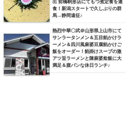
出 前橋駒形店にてもつ煮定食を連
食！新潟スタートで久しぶりの群
馬→静岡遠征♪
熱烈中華〇武＠山形県上山市にて
サンラータンメン＆五目餡かけラ
ーメン＆四川風麻婆豆腐餡かけご
飯をオーダー！餡掛けスープの激
アツ旨ラーメンと陳麻婆烩飯に大
満足＆腹パンな休日ランチ♪