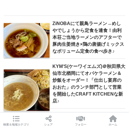
ZiNOBAにて親鳥ラーメン→めし
やでしょうから定食を連食！由利
本荘ご当地ラーメンのアフターで
豚肉生姜焼き×鶏の唐揚げミックス
なボリューム定食の食べ歩き♪
KYM‘S(ケーワイエムズ)＠秋田県大
仙市北楢岡にてオバケラーメン＆
炒飯をオーダー！「仕出し宴席の
おおた」のランチ部門として営業
を開始したCRAFT KITCHENな新
店♪
肉マシ鉄板食堂＠秋田県秋田市山
王にて長浜ラーメン＆鉄板肉定食
検索＆地域カテゴリ
シェア
フォロー
ホーム