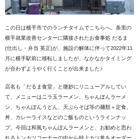
この日は横手市でのランチタイムでこちらへ。条里の
横手就業改善センターに隣接されたお食事処 だるま
(仕出し・弁当 英正)が、施設の解体に伴って2022年11
月に横手駅前に移転しましたが、なかなかタイミング
が合わずようやく行くことが出来ました♪
店名も「だるま食堂」と微妙にリニューアルしてい
て、メニューはニラ玉ラーメン、ちゃんぽんラーメ
ン、ちゃんぽんうどん、天ぷらそば等の麺類＋定食、
丼、カレーライスなどのご飯ものというラインナッ
プ。今回は和風ちゃんぽんラーメンと、お勧めと思わ
れるトンカツコーナーの中から特上カツ丼をオーダー