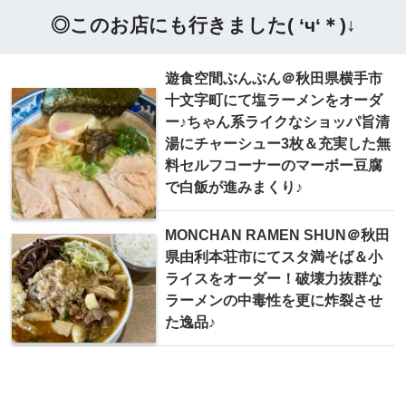
◎このお店にも行きました( ‘ч‘＊)↓
遊食空間ぶんぶん＠秋田県横手市
十文字町にて塩ラーメンをオーダ
ー♪ちゃん系ライクなショッパ旨清
湯にチャーシュー3枚＆充実した無
料セルフコーナーのマーボー豆腐
で白飯が進みまくり♪
MONCHAN RAMEN SHUN＠秋田
県由利本荘市にてスタ満そば＆小
ライスをオーダー！破壊力抜群な
ラーメンの中毒性を更に炸裂させ
た逸品♪