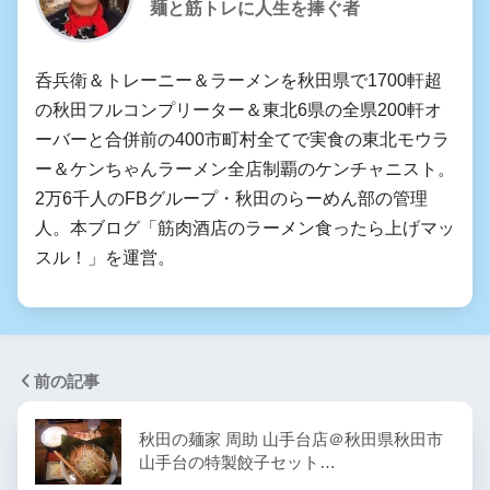
麺と筋トレに人生を捧ぐ者
呑兵衛＆トレーニー＆ラーメンを秋田県で1700軒超
の秋田フルコンプリーター＆東北6県の全県200軒オ
ーバーと合併前の400市町村全てで実食の東北モウラ
ー＆ケンちゃんラーメン全店制覇のケンチャニスト。
2万6千人のFBグループ・秋田のらーめん部の管理
人。本ブログ「筋肉酒店のラーメン食ったら上げマッ
スル！」を運営。
前の記事
秋田の麺家 周助 山手台店＠秋田県秋田市
山手台の特製餃子セット…