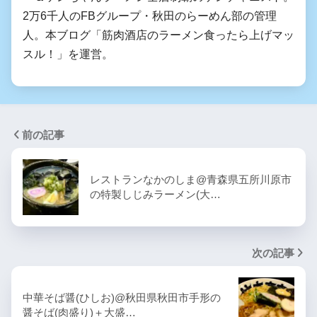
2万6千人のFBグループ・秋田のらーめん部の管理
人。本ブログ「筋肉酒店のラーメン食ったら上げマッ
スル！」を運営。
前の記事
レストランなかのしま@青森県五所川原市
の特製しじみラーメン(大…
次の記事
中華そば醤(ひしお)@秋田県秋田市手形の
醤そば(肉盛り)＋大盛…