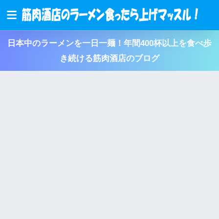
日本中のラーメンを一日一麺！年間400杯以上を食べ歩
き続ける筋肉酒店のブログ