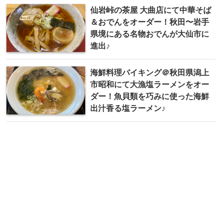
仙岩峠の茶屋 大曲店にて中華そば
＆おでんをオーダー！秋田〜岩手
県境にある名物おでんが大仙市に
進出♪
海鮮料理バイキング＠秋田県潟上
市昭和にて大漁塩ラーメンをオー
ダー！魚貝類を巧みに使った海鮮
出汁香る塩ラーメン♪