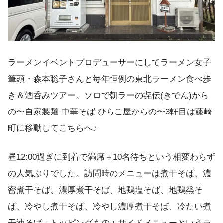
ラーメンイベントプロデューサーにしてラーメン女子
筆頭・森本聡子さんと毎年恒例の東北ラーメン食べ歩
き＆酒呑みツアー。ソロで朝ラーの㐂伝(きでん)から
の〜自家製麺 中華そば ひらこ屋からの〜3軒目は藤崎
町に移動してこちらへ♪
昼12:00過ぎに到着で満席＋10名待ちという相変わらず
の人気ぶりでした。訪問時のメニューは煮干そば、濃
密煮干そば、濃厚煮干そば、地鶏塩そば、地鶏烝そ
ば、冷やし煮干そば、冷やし濃厚煮干そば、冷たい煮
干油そば＋トッピングもの＋サイドメニューというラ