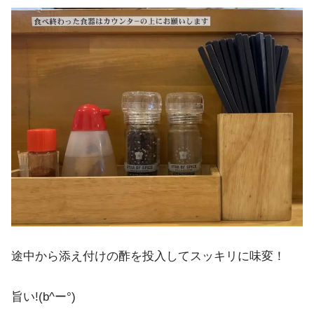
途中から添え付けの酢を投入してスッキリに味変！
旨い!(b^ー°)