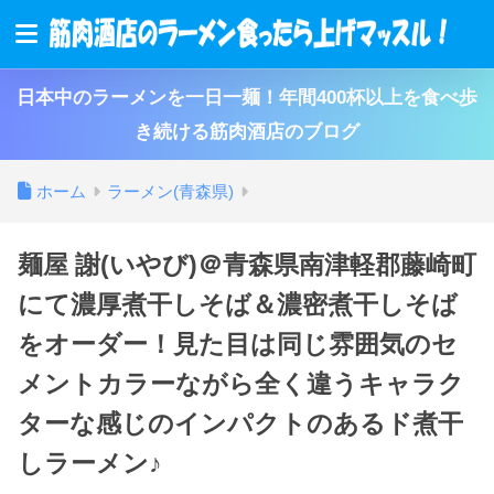
日本中のラーメンを一日一麺！年間400杯以上を食べ歩
き続ける筋肉酒店のブログ
ホーム
ラーメン(青森県)
麺屋 謝 (いやび)＠青森県南津軽郡藤崎町
にて濃厚煮干しそば＆濃密煮干しそば
をオーダー！見た目は同じ雰囲気のセ
メントカラーながら全く違うキャラク
ターな感じのインパクトのあるド煮干
しラーメン♪