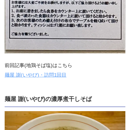
前回記事(地鶏そば塩)はこちら
麺屋 謝(いやび)・訪問1回目
麺屋 謝(いやび)の濃厚煮干しそば