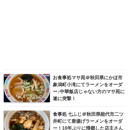
お食事処マサ苑＠秋田県にかほ市
象潟町小滝にてラーメンをオーダ
ー♪中華飯店じゃない方のマサ苑に
遂に突撃！
食事処 七ふじ＠秋田県能代市二ツ
井町にて唐揚げラーメンをオーダ
ー！10年ぶりに帰郷した店主さん