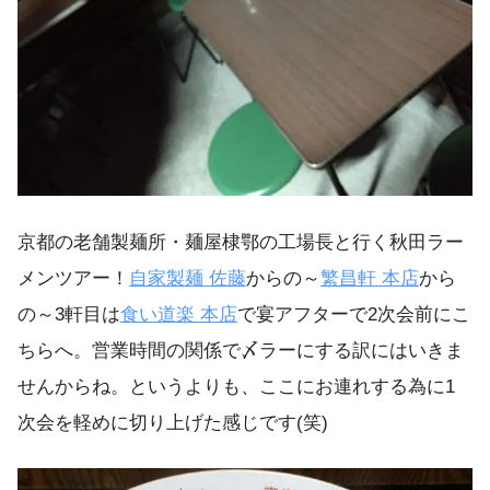
京都の老舗製麺所・麺屋棣鄂の工場長と行く秋田ラー
メンツアー！
自家製麺 佐藤
からの～
繁昌軒 本店
から
の～3軒目は
食い道楽 本店
で宴アフターで2次会前にこ
ちらへ。営業時間の関係で〆ラーにする訳にはいきま
せんからね。というよりも、ここにお連れする為に1
次会を軽めに切り上げた感じです(笑)