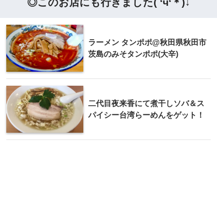
◎このお店にも行きました( ‘ч‘＊)↓
ラーメン タンポポ@秋田県秋田市
茨島のみそタンポポ(大辛)
二代目夜来香にて煮干しソバ＆ス
パイシー台湾らーめんをゲット！