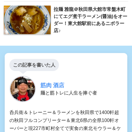
拉麺 雅龍＠秋田県大館市常盤木町
にてエグ煮干ラーメン(醤油)をオー
ダー！東大館駅前にあるニボラー
店♪
この記事を書いた人
筋肉 酒店
麺と筋トレに人生を捧ぐ者
呑兵衛＆トレーニー＆ラーメンを秋田県で1400軒超
の秋田フルコンプリーター＆東北6県の全県100軒オ
ーバーと現227市町村全てで実食の東北モウラー＆ケ