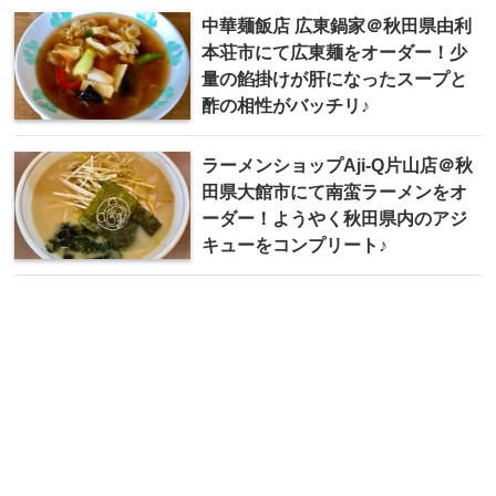
中華麺飯店 広東鍋家＠秋田県由利
本荘市にて広東麺をオーダー！少
量の餡掛けが肝になったスープと
酢の相性がバッチリ♪
ラーメンショップ Aji-Q片山店＠秋
田県大館市にて南蛮ラーメンをオ
ーダー！ようやく秋田県内のアジ
キューをコンプリート♪