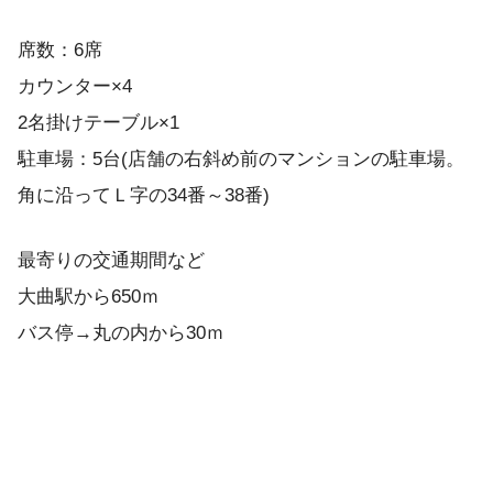
席数：6席
カウンター×4
2名掛けテーブル×1
駐車場：5台(店舗の右斜め前のマンションの駐車場。
角に沿ってＬ字の34番～38番)
最寄りの交通期間など
大曲駅から650ｍ
バス停→丸の内から30ｍ