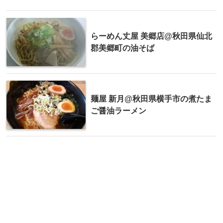
らーめん丈屋 美郷店@秋田県仙北
郡美郷町の油そば
麺屋 新月@秋田県横手市の煮たま
ご醤油ラーメン