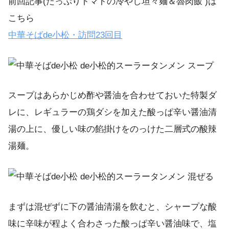
前回記事(たっぷりトマトの冷やし坦々麺＆魯肉飯 )は
こちら
中華そばde小松・訪問23回目
スープはあらかじめ酢や醤油を合わせておいた特製ダ
レに、レギュラーの鶏ダシを加えた酸っぱ辛い醤油清
湯の上に、優しい味の餡掛けをのっけた二層式の酸辣
湯麺。
まずは混ぜずに下の醤油清湯を飲むと、シャープな酸
味に辛味が程よく合わさった酸っぱ辛い醤油味で、塩