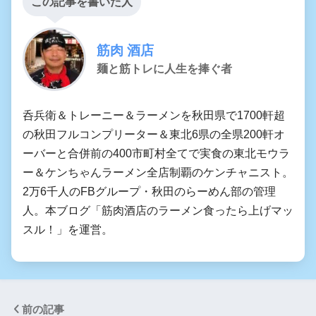
この記事を書いた人
筋肉 酒店
麺と筋トレに人生を捧ぐ者
呑兵衛＆トレーニー＆ラーメンを秋田県で1700軒超
の秋田フルコンプリーター＆東北6県の全県200軒オ
ーバーと合併前の400市町村全てで実食の東北モウラ
ー＆ケンちゃんラーメン全店制覇のケンチャニスト。
2万6千人のFBグループ・秋田のらーめん部の管理
人。本ブログ「筋肉酒店のラーメン食ったら上げマッ
スル！」を運営。
前の記事