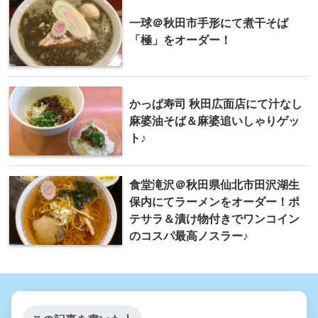
一球＠秋田市手形にて煮干そば
「極」をオーダー！
かっぱ寿司 秋田広面店にて汁なし
麻婆油そば＆麻婆追いしゃりゲッ
ト♪
食堂滝沢＠秋田県仙北市田沢湖生
保内にてラーメンをオーダー！ポ
テサラ＆漬け物付きでワンコイン
のコスパ最高ノスラー♪