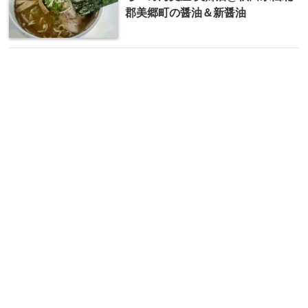
郡美郷町の醤油＆新醤油