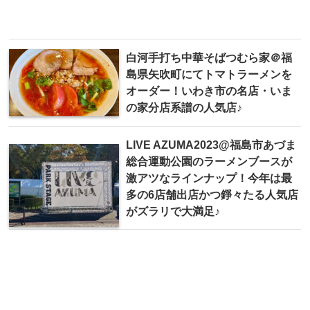
白河手打ち中華そばつむら家＠福
島県矢吹町にてトマトラーメンを
オーダー！いわき市の名店・いま
の家分店系譜の人気店♪
LIVE AZUMA2023@福島市あづま
総合運動公園のラーメンブースが
激アツなラインナップ！今年は最
多の6店舗出店かつ錚々たる人気店
がズラリで大満足♪