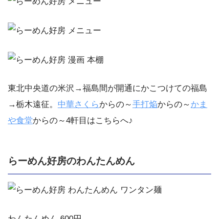
東北中央道の米沢→福島間が開通にかこつけての福島
→栃木遠征。
中華さくら
からの～
手打
焔
からの～
かま
や食堂
からの～4軒目はこちらへ♪
らーめん好房のわんたんめん
わんたんめん 600円