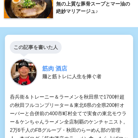
無の上質な豚骨スープとマー油の
絶妙マリアージュ♪
この記事を書いた人
筋肉 酒店
麺と筋トレに人生を捧ぐ者
呑兵衛＆トレーニー＆ラーメンを秋田県で1700軒超
の秋田フルコンプリーター＆東北6県の全県200軒オ
ーバーと合併前の400市町村全てで実食の東北モウラ
ー＆ケンちゃんラーメン全店制覇のケンチャニスト。
2万6千人のFBグループ・秋田のらーめん部の管理