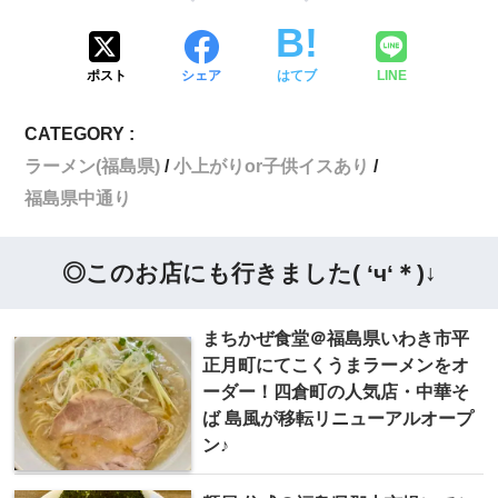
ポスト
シェア
はてブ
LINE
CATEGORY :
ラーメン(福島県)
小上がりor子供イスあり
福島県中通り
◎このお店にも行きました( ‘ч‘＊)↓
まちかぜ食堂＠福島県いわき市平
正月町にてこくうまラーメンをオ
ーダー！四倉町の人気店・中華そ
ば 島風が移転リニューアルオープ
ン♪