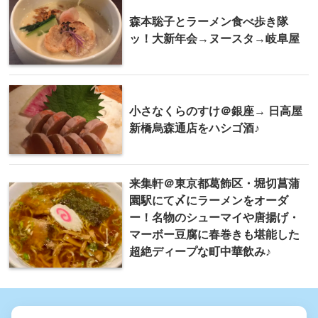
森本聡子とラーメン食べ歩き隊
ッ！大新年会→ヌースタ→岐阜屋
小さなくらのすけ＠銀座→ 日高屋
新橋烏森通店をハシゴ酒♪
来集軒＠東京都葛飾区・堀切菖蒲
園駅にて〆にラーメンをオーダ
ー！名物のシューマイや唐揚げ・
マーボー豆腐に春巻きも堪能した
超絶ディープな町中華飲み♪