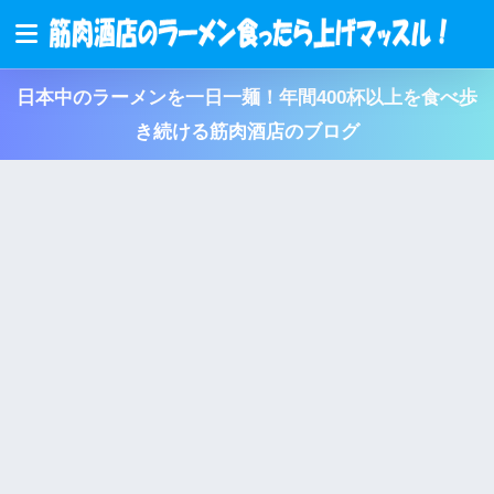
日本中のラーメンを一日一麺！年間400杯以上を食べ歩
き続ける筋肉酒店のブログ