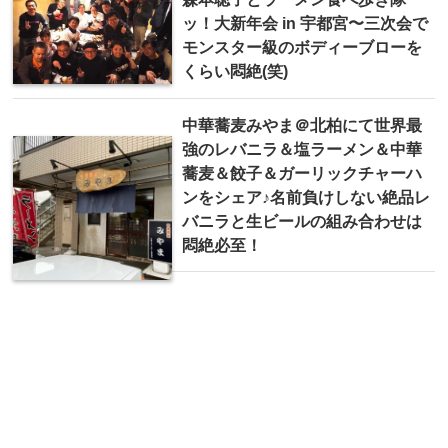
ッ！大新年会 in 宇都宮〜三次会で
モンスター級のボディーブローを
くらい悶絶(笑)
中華蕎麦みやま＠北柏にて世界最
強のレバニラ＆塩ラーメン＆中華
蕎麦＆餃子＆ガーリックチャーハ
ンをシェア♪名前負けしない絶品レ
バニラと生ビールの組み合わせは
悶絶必至！