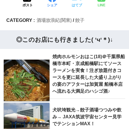
ポスト
シェア
はてブ
LINE
CATEGORY :
酒場放浪紀(関東)
餃子
◎このお店にも行きました( ‘ч‘＊)↓
焼肉ホルモンおはこ(18)＠千葉県船
橋市本町・京成船橋駅にてソース
ラーメンを実食！注ぎ放題付きコ
ースを更に延長した大盛り上がり
の宴のアフターは加賀屋 船橋本店
へ流れる大満足のハシゴ酒♪
犬吠埼観光→餃子酒場つつみや飲
み→ JAXA筑波宇宙センター見学
でテンションMAX！