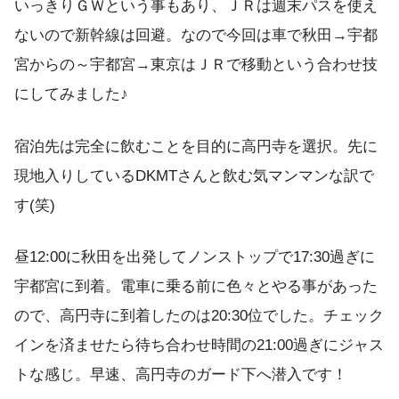
いっきりＧＷという事もあり、ＪＲは週末パスを使え
ないので新幹線は回避。なので今回は車で秋田→宇都
宮からの～宇都宮→東京はＪＲで移動という合わせ技
にしてみました♪
宿泊先は完全に飲むことを目的に高円寺を選択。先に
現地入りしているDKMTさんと飲む気マンマンな訳で
す(笑)
昼12:00に秋田を出発してノンストップで17:30過ぎに
宇都宮に到着。電車に乗る前に色々とやる事があった
ので、高円寺に到着したのは20:30位でした。チェック
インを済ませたら待ち合わせ時間の21:00過ぎにジャス
トな感じ。早速、高円寺のガード下へ潜入です！