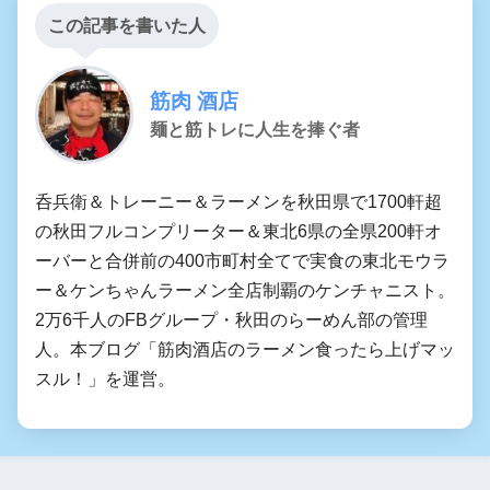
この記事を書いた人
筋肉 酒店
麺と筋トレに人生を捧ぐ者
呑兵衛＆トレーニー＆ラーメンを秋田県で1700軒超
の秋田フルコンプリーター＆東北6県の全県200軒オ
ーバーと合併前の400市町村全てで実食の東北モウラ
ー＆ケンちゃんラーメン全店制覇のケンチャニスト。
2万6千人のFBグループ・秋田のらーめん部の管理
人。本ブログ「筋肉酒店のラーメン食ったら上げマッ
スル！」を運営。