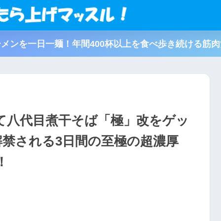
メンを一日一麺！年間400杯以上を食べ歩き続ける筋
て八代目煮干そば「極」改をゲッ
解禁される3日間の至極の超濃厚
！