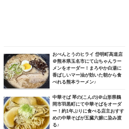
おべんとうのヒライ 岱明町高道店
＠熊本県玉名市にて山ちゃんラー
メンをオーダー！まろやか白湯に
香ばしいマー油が効いた朝から食
べれる熊本ラーメン♪
中華そば 琴の(こんの)＠山形県鶴
岡市羽黒町にて中華そばをオーダ
ー！約1年ぶりに食べる店主おすす
めの中華そばが五臓六腑に染み渡
る♪