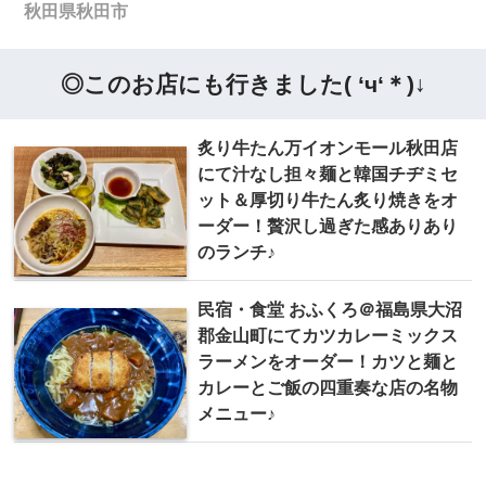
秋田県秋田市
◎このお店にも行きました( ‘ч‘＊)↓
炙り牛たん万イオンモール秋田店
にて汁なし担々麺と韓国チヂミセ
ット＆厚切り牛たん炙り焼きをオ
ーダー！贅沢し過ぎた感ありあり
のランチ♪
民宿・食堂 おふくろ＠福島県大沼
郡金山町にてカツカレーミックス
ラーメンをオーダー！カツと麺と
カレーとご飯の四重奏な店の名物
メニュー♪