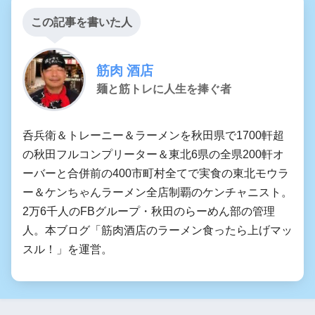
この記事を書いた人
筋肉 酒店
麺と筋トレに人生を捧ぐ者
呑兵衛＆トレーニー＆ラーメンを秋田県で1700軒超
の秋田フルコンプリーター＆東北6県の全県200軒オ
ーバーと合併前の400市町村全てで実食の東北モウラ
ー＆ケンちゃんラーメン全店制覇のケンチャニスト。
2万6千人のFBグループ・秋田のらーめん部の管理
人。本ブログ「筋肉酒店のラーメン食ったら上げマッ
スル！」を運営。