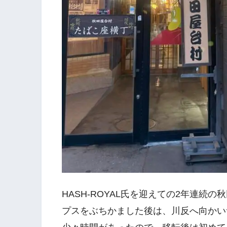
HASH-ROYAL氏を迎えての2年連
プスをぶちかました後は、川反へ向かい