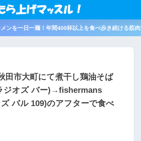
メンを一日一麺！年間400杯以上を食べ歩き続ける筋
田県秋田市大町にて煮干し鶏油そば
ラジオズ バー)→fishermans
ンズ バル 109)のアフターで食べ