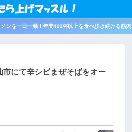
メンを一日一麺！年間400杯以上を食べ歩き続ける筋
県大仙市にて辛シビまぜそばをオー