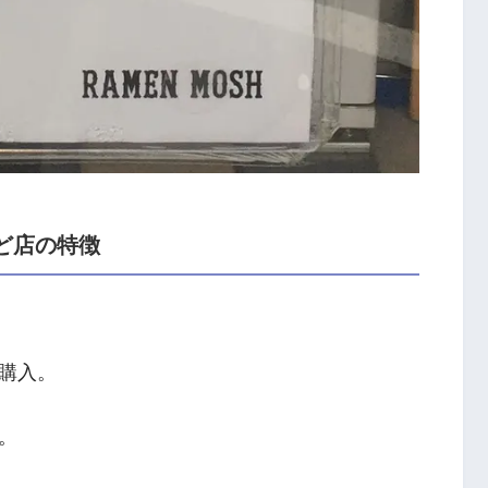
など店の特徴
購入。
。