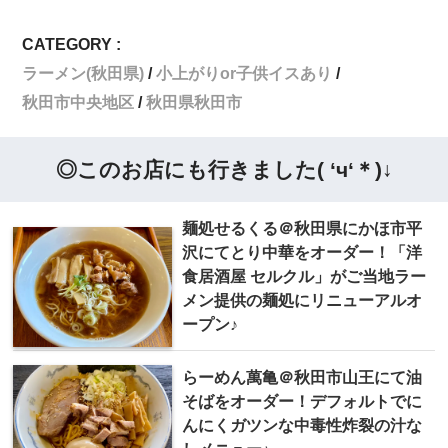
CATEGORY :
ラーメン(秋田県)
小上がりor子供イスあり
秋田市中央地区
秋田県秋田市
◎このお店にも行きました( ‘ч‘＊)↓
麺処せるくる＠秋田県にかほ市平
沢にてとり中華をオーダー！「洋
食居酒屋 セルクル」がご当地ラー
メン提供の麺処にリニューアルオ
ープン♪
らーめん萬亀＠秋田市山王にて油
そばをオーダー！デフォルトでに
んにくガツンな中毒性炸裂の汁な