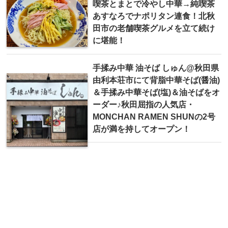
喫茶とまとで冷やし中華→純喫茶
あすなろでナポリタン連食！北秋
田市の老舗喫茶グルメを立て続け
に堪能！
手揉み中華 油そば しゅん@秋田県
由利本荘市にて背脂中華そば(醤油)
＆手揉み中華そば(塩)＆油そばをオ
ーダー♪秋田屈指の人気店・
MONCHAN RAMEN SHUNの2号
店が満を持してオープン！