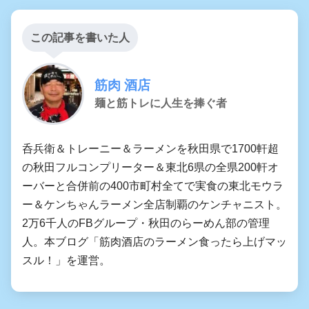
この記事を書いた人
筋肉 酒店
麺と筋トレに人生を捧ぐ者
呑兵衛＆トレーニー＆ラーメンを秋田県で1700軒超
の秋田フルコンプリーター＆東北6県の全県200軒オ
ーバーと合併前の400市町村全てで実食の東北モウラ
ー＆ケンちゃんラーメン全店制覇のケンチャニスト。
2万6千人のFBグループ・秋田のらーめん部の管理
人。本ブログ「筋肉酒店のラーメン食ったら上げマッ
スル！」を運営。