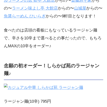
ルラーメンの店 藍亭 大館店
からの〜
斎藤みそ家
から
の〜
ラーメン味よし亭 大館店
からの〜
山城屋
からの〜
魚醤らーめん ひいらぎ
からの〜9軒目となります！
食べたのは店頭の看板にもなっているラージャン麺
で、辛さを10辛まで選べるとの事だったので、もちろ
んMAXの10辛をオーダー♪
念願の初オーダー！しらかば苑のラージャン
麺♪
ラージャン麺(10辛) 795円