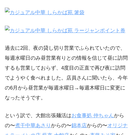
過去に2回、夜の貸し切り営業でふられていたので、
毎週水曜日のみ昼営業有りとの情報を信じて昼に訪問
するも営業しておらず、4度目の正直で再び夜に訪問
でようやく食べれました。店員さんに聞いたら、今年
の6月から昼営業が毎週水曜日→毎週木曜日に変更に
なったそうです。
という訳で、大館出張麺活は
お食事処 仲ちゃん
から
の〜
煮干中華あさり
からの〜
錦本店
からの〜
オリジナ