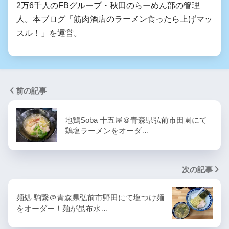
2万6千人のFBグループ・秋田のらーめん部の管理
人。本ブログ「筋肉酒店のラーメン食ったら上げマッ
スル！」を運営。
前の記事
地鶏Soba 十五屋＠青森県弘前市田園にて
鶏塩ラーメンをオーダ…
次の記事
麺処 駒繋＠青森県弘前市野田にて塩つけ麺
をオーダー！麺が昆布水…