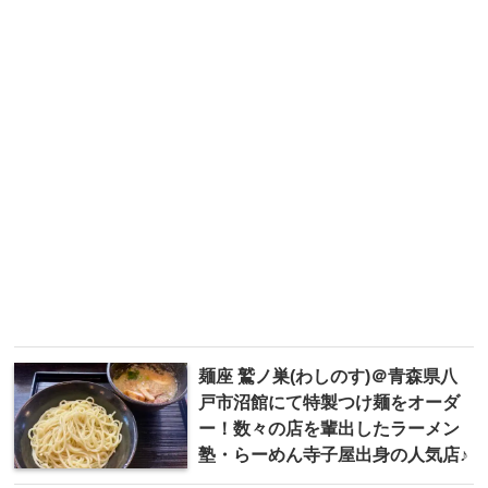
麺座 鷲ノ巣(わしのす)＠青森県八
戸市沼館にて特製つけ麺をオーダ
ー！数々の店を輩出したラーメン
塾・らーめん寺子屋出身の人気店♪