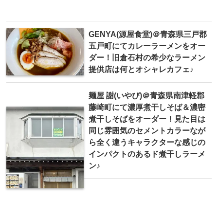
GENYA(源屋食堂)＠青森県三戸郡
五戸町にてカレーラーメンをオー
ダー！旧倉石村の希少なラーメン
提供店は何とオシャレカフェ♪
麺屋 謝 (いやび)＠青森県南津軽郡
藤崎町にて濃厚煮干しそば＆濃密
煮干しそばをオーダー！見た目は
同じ雰囲気のセメントカラーなが
ら全く違うキャラクターな感じの
インパクトのあるド煮干しラーメ
ン♪