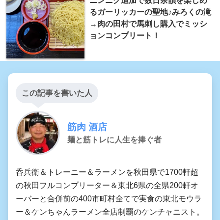
るガーリッカーの聖地♪みろくの滝
→肉の田村で馬刺し購入でミッシ
ョンコンプリート！
この記事を書いた人
筋肉 酒店
麺と筋トレに人生を捧ぐ者
呑兵衛＆トレーニー＆ラーメンを秋田県で1700軒超
の秋田フルコンプリーター＆東北6県の全県200軒オ
ーバーと合併前の400市町村全てで実食の東北モウラ
ー＆ケンちゃんラーメン全店制覇のケンチャニスト。