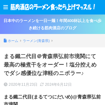
日本中のラーメンを一日一麺！年間400杯以上を食べ歩
き続ける筋肉酒店のブログ
ホーム
ラーメン(青森県)
まる鐵二代目＠青森県弘前市境関にて
最高の極煮干をオーダー！塩分控えめ
でダシ感優位な津軽のニボラー♪
2020年11月23日
2024年6月12日
まる鐵二代目(まるてつにだいめ)@青森県弘前
市境関