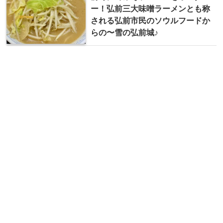
ー！弘前三大味噌ラーメンとも称
される弘前市民のソウルフードか
らの〜雪の弘前城♪