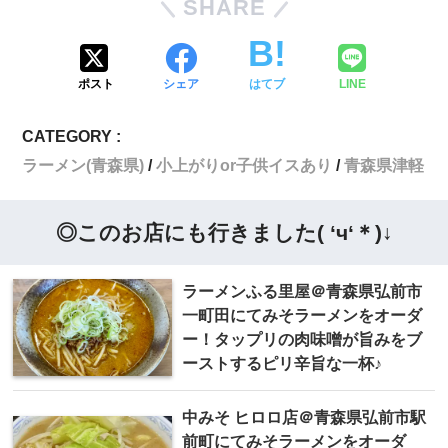
SHARE
ポスト
シェア
はてブ
LINE
CATEGORY :
ラーメン(青森県)
小上がりor子供イスあり
青森県津軽
◎このお店にも行きました( ‘ч‘＊)↓
ラーメンふる里屋＠青森県弘前市
一町田にてみそラーメンをオーダ
ー！タップリの肉味噌が旨みをブ
ーストするピリ辛旨な一杯♪
中みそ ヒロロ店＠青森県弘前市駅
前町にてみそラーメンをオーダ