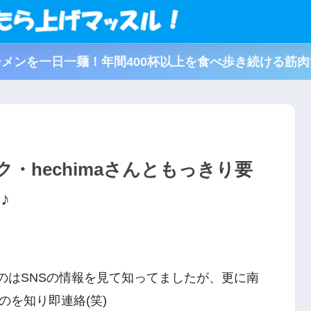
メンを一日一麺！年間400杯以上を食べ歩き続ける筋
・hechimaさんともっきり要
♪
たのはSNSの情報を見て知ってましたが、更に南
を知り即連絡(笑)