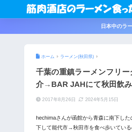
日本中のラー
ホーム
ラーメン(秋田県)
千葉の重鎮ラーメンフリーク
介→BAR JAHにて秋田飲み
2017年8月26日
2024年5月15日
hechimaさんが函館から青森に南下し
下して能代市→秋田市を食べ歩いているの