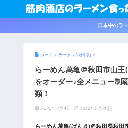
日本中のラー
ホーム
ラーメン(秋田県)
らーめん萬亀＠秋田市山王
をオーダー♪全メニュー制
類！
2020年2月9日
2026年5月28日
らーめん萬亀(ばんき)＠秋田県秋田