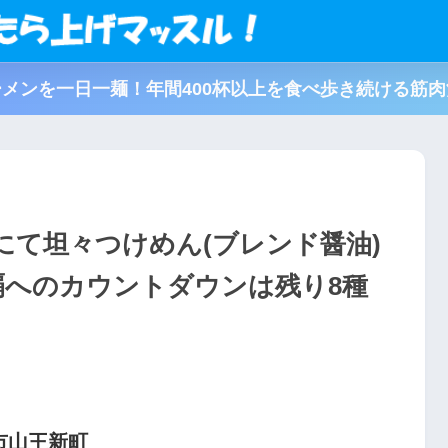
メンを一日一麺！年間400杯以上を食べ歩き続ける筋
にて坦々つけめん(ブレンド醤油)
覇へのカウントダウンは残り8種
市山王新町