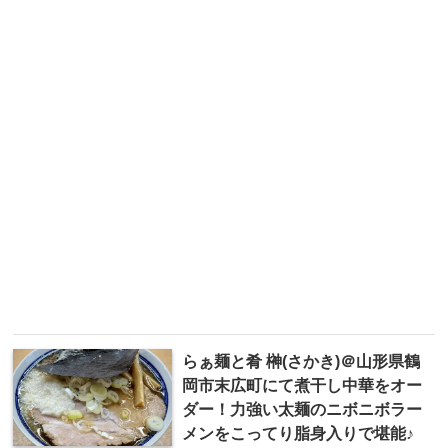
らぁ麺と肴 榊(さかき)＠山形県鶴
岡市末広町にて煮干し中華をオー
ダー！力強い太麺のニボニボラー
メンをこってり脂身入りで堪能♪