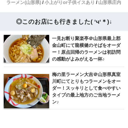
ラーメン(山形県)
小上がりor子供イスあり
山形県庄内
◎このお店にも行きました( ‘ч‘＊)↓
一見お断り聚楽亭＠山形県最上郡
金山町にて龍横健のそばをオーダ
ー！原点回帰のラーメンは初訪問
の感動がよみがえる一杯♪
梅の里ラーメン大吉＠山形県真室
川町にてとりもつラーメンをオー
ダー！スッキリとして食べやすい
タイプの最上地方のご当地ラーメ
ン♪