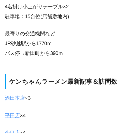
4名掛け小上がりテーブル×2
駐車場：15台位(店舗敷地内)
最寄りの交通機関など
JR砂越駅から1770ｍ
バス停→新田町から390ｍ
ケンちゃんラーメン最新記事＆訪問数
酒田本店
×3
平田店
×4
余目店
×4