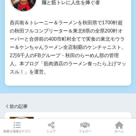
麺と筋トレに人生を捧ぐ者
呑兵衛＆トレーニー＆ラーメンを秋田県で1700軒超
の秋田フルコンプリーター＆東北6県の全県200軒オ
ーバーと合併前の400市町村全てで実食の東北モウラ
ー＆ケンちゃんラーメン全店制覇のケンチャニスト。
2万6千人のFBグループ・秋田のらーめん部の管理
人。本ブログ「筋肉酒店のラーメン食ったら上げマッ
スル！」を運営。
前の記事
らーめん萬亀＠秋田県秋田市中通にてあっ
さり正油＆チャーシュー丼…
検索＆地域カテゴリ
シェア
フォロー
ホーム