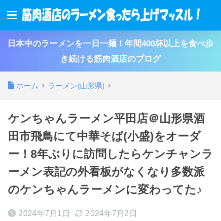
日本中のラーメンを一日一麺！年間400杯以上を食べ歩
き続ける筋肉酒店のブログ
ホーム
ラーメン(山形県)
ケンちゃんラーメン平田店＠山形県酒
田市飛鳥にて中華そば(小盛)をオーダ
ー！8年ぶりに訪問したらケンチャンラ
ーメン表記の外看板がなくなり多数派
のケンちゃんラーメンに変わってた♪
2024年7月1日
2024年7月2日