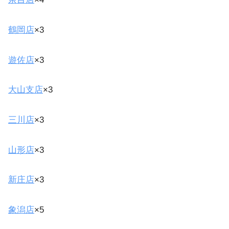
鶴岡店
×3
遊佐店
×3
大山支店
×3
三川店
×3
山形店
×3
新庄店
×3
象潟店
×5