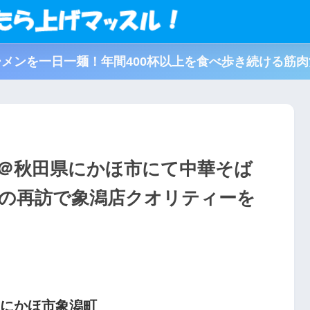
メンを一日一麺！年間400杯以上を食べ歩き続ける筋
＠秋田県にかほ市にて中華そば
りの再訪で象潟店クオリティーを
県にかほ市象潟町