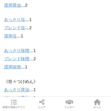
濃厚醤油
…2
あっさり塩
…1
ブレンド塩
…2
濃厚塩
…1
あっさり味噌
…1
ブレンド味噌
…2
濃厚味噌
…1
《坦々つけめん》
あっさり醤油
…1
ブレンド醤油
…1
濃厚醤油
…1
検索＆地域カテゴリ
シェア
フォロー
ホーム