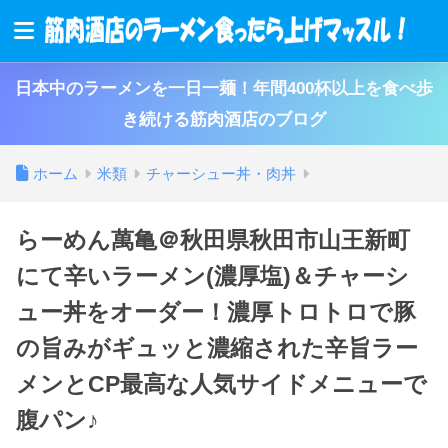
日本中のラーメンを一日一麺！年間400杯以上を食べ歩
き続ける筋肉酒店のブログ
ホーム
米類
チャーシュー丼・肉丼
らーめん萬亀＠秋田県秋田市山王新町
にて辛いラーメン(濃厚塩)＆チャーシ
ュー丼をオーダー！濃厚トロトロで豚
の旨みがギュッと濃縮された辛旨ラー
メンとCP最高な人気サイドメニューで
腹パン♪