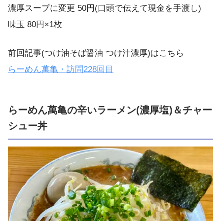
濃厚スープに変更 50円(口頭で伝えて現金を手渡し)
味玉 80円×1枚
前回記事(つけ油そば醤油 つけ汁濃厚)はこちら
らーめん萬亀・訪問228回目
らーめん萬亀の辛いラーメン(濃厚塩)＆チャー
シュー丼